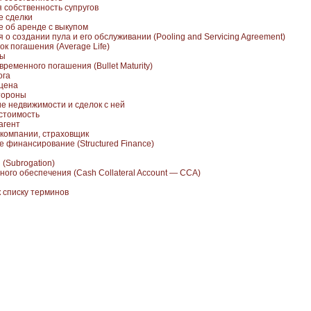
 собственность супругов
е сделки
 об аренде с выкупом
о создании пула и его обслуживании (Pooling and Servicing Agreement)
к погашения (Average Life)
ды
ременного погашения (Bullet Maturity)
ога
цена
тороны
е недвижимости и сделок с ней
стоимость
агент
компании, страховщик
е финансирование (Structured Finance)
(Subrogation)
ного обеспечения (Cash Collateral Account — CCA)
к списку терминов