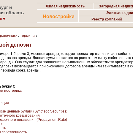
Жилая недвижимость
Загородная недви
ург и
ая область
Элитная недв
Новостройки
он
Реестр компаний
правочники
/
термины
/
вой депозит
азмере 1-2, реже 3, месяцев аренды, которую арендатор выплачивает собстве
 договора аренды. Данная сумма остается на расчетном счету собственника 
а аренды. Она служит для погашения невыполненных обязательств арендатор
депозит возвращается при окончании договора аренды или зачитывается в с
 периода срока аренды.
 букву С
:
я постройка
зация
ие ценные бумаги (Synthetic Securities)
отечного кредитования
осрочного погашения (Prepayment Rate)
ик
сть
 собственность