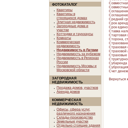
Совместная
ФОТОКАТАЛОГ
Совместны
Квартиры
Соглашение
Квартиры в
Соглашения 
строящихся домах
Средний сро
Элитная недвижимость
Срок арен
Загородные дома и
Срок единов
участки
Ставка нал
Коттеджи и таунхаусы
Стартовая 
Комнаты
Сторона, с
Коммерческая
Страховани
недвижимость
Страховая 
Недвижимость в Латвии
Страховой 
Недвижимость за рубежом
Страховые 
Недвижимость в Регионах
Структурно
России
Субаренда
Недвижимость Москвы и
Суброгация 
Московской области
Счет денеж
ЗАГОРОДНАЯ
Вернуться 
НЕДВИЖИМОСТЬ
Продажа домов, участков
Аренда домов
КОММЕРЧЕСКАЯ
НЕДВИЖИМОСТЬ
Офисы, сфера услуг,
различного назначения
Склады-производство
Земельные участки
Отдельно стоящие здания