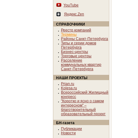
YouTube
Яндекс.Zen
СПРАВОЧНИКИ
Реестр компаний
Термины
Районы Санкт-Петербурга
Типы и серии домов
Петербурга
Бизнес-центры
Торговые центры
Расселение
коммунальных квартир
Санкт-Петербурга
НАШИ ПРОЕКТЫ
Prian.ru
Kolesa.ru
Всероссийский Жилищный
конгресс
"Коротко и ясно о самом
интересном" –
благотворительный
образовательный проект
БН-газета
Публикации
Новости