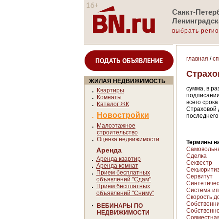
Санкт-Петерб
Ленинградск
выбрать реги
главная
/
с
ПОДАТЬ ОБЪЯВЛЕНИЕ
Страхо
ЖИЛАЯ НЕДВИЖИМОСТЬ
сумма, в р
Квартиры
подписании
Комнаты
всего срок
Каталог ЖК
Страховой 
Новостройки
последнего
Малоэтажное
строительство
Оценка недвижимости
Термины на
Самовольна
Аренда
Сделка
Аренда квартир
Секвестр
Аренда комнат
Секьюрити
Прием бесплатных
Сервитут
объявлений "Сдам"
Синтетическ
Прием бесплатных
Система ип
объявлений "Сниму"
Скорость д
Собственн
ВЕБИНАРЫ ПО
Собственно
НЕДВИЖИМОСТИ
Совместная