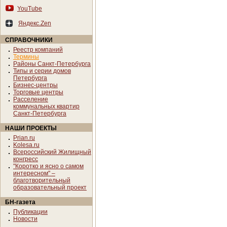
YouTube
Яндекс.Zen
СПРАВОЧНИКИ
Реестр компаний
Термины
Районы Санкт-Петербурга
Типы и серии домов
Петербурга
Бизнес-центры
Торговые центры
Расселение
коммунальных квартир
Санкт-Петербурга
НАШИ ПРОЕКТЫ
Prian.ru
Kolesa.ru
Всероссийский Жилищный
конгресс
"Коротко и ясно о самом
интересном" –
благотворительный
образовательный проект
БН-газета
Публикации
Новости