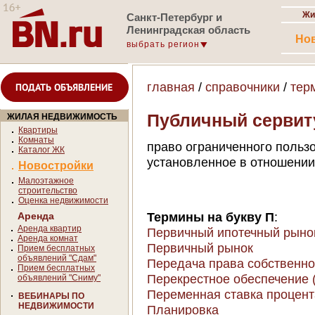
Жи
Санкт-Петербург и
Ленинградская область
Но
выбрать регион
главная
/
справочники
/
тер
ПОДАТЬ ОБЪЯВЛЕНИЕ
Публичный сервит
ЖИЛАЯ НЕДВИЖИМОСТЬ
Квартиры
Комнаты
право ограниченного польз
Каталог ЖК
установленное в отношении
Новостройки
Малоэтажное
строительство
Оценка недвижимости
Термины на букву П
:
Аренда
Аренда квартир
Первичный ипотечный рыно
Аренда комнат
Первичный рынок
Прием бесплатных
объявлений "Сдам"
Передача права собственно
Прием бесплатных
Перекрестное обеспечение (C
объявлений "Сниму"
Переменная ставка процент
ВЕБИНАРЫ ПО
НЕДВИЖИМОСТИ
Планировка