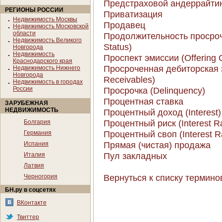
Предстраховой андеррайти
РЕГИОНЫ РОССИИ
Приватизация
Недвижимость Москвы
Продавец
Недвижимость Московской
области
Продолжительность просрочк
Недвижимость Великого
Status)
Новгорода
Недвижимость
Проспект эмиссии (Offering C
Краснодарского края
Просроченная дебиторская 
Недвижимость Нижнего
Новгорода
Receivables)
Недвижимость в городах
России
Просрочка (Delinquency)
Процентная ставка
ЗАРУБЕЖНАЯ
НЕДВИЖИМОСТЬ
Процентный доход (Interest)
Процентный риск (Interest Ra
Болгария
Процентный своп (Interest R
Германия
Прямая (чистая) продажа
Испания
Пул закладных
Италия
Латвия
Вернуться к списку термино
Черногория
БН.ру в соцсетях
ВКонтакте
Твиттер