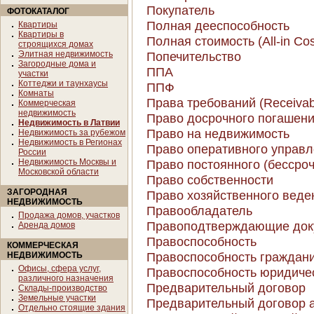
Покупатель
ФОТОКАТАЛОГ
Полная дееспособность
Квартиры
Квартиры в
Полная стоимость (All-in Cos
строящихся домах
Элитная недвижимость
Попечительство
Загородные дома и
ППА
участки
Коттеджи и таунхаусы
ППФ
Комнаты
Права требований (Receivab
Коммерческая
недвижимость
Право досрочного погашения
Недвижимость в Латвии
Право на недвижимость
Недвижимость за рубежом
Недвижимость в Регионах
Право оперативного управ
России
Недвижимость Москвы и
Право постоянного (бессро
Московской области
Право собственности
ЗАГОРОДНАЯ
Право хозяйственного веде
НЕДВИЖИМОСТЬ
Правообладатель
Продажа домов, участков
Правоподтверждающие док
Аренда домов
Правоспособность
КОММЕРЧЕСКАЯ
Правоспособность граждан
НЕДВИЖИМОСТЬ
Офисы, сфера услуг,
Правоспособность юридиче
различного назначения
Предварительный договор
Склады-производство
Земельные участки
Предварительный договор 
Отдельно стоящие здания