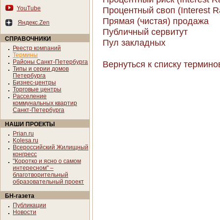
YouTube
Процентный своп (Interest R
Прямая (чистая) продажа
Яндекс.Zen
Публичный сервитут
СПРАВОЧНИКИ
Пул закладных
Реестр компаний
Термины
Районы Санкт-Петербурга
Вернуться к списку термино
Типы и серии домов
Петербурга
Бизнес-центры
Торговые центры
Расселение
коммунальных квартир
Санкт-Петербурга
НАШИ ПРОЕКТЫ
Prian.ru
Kolesa.ru
Всероссийский Жилищный
конгресс
"Коротко и ясно о самом
интересном" –
благотворительный
образовательный проект
БН-газета
Публикации
Новости