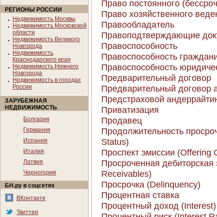
Право постоянного (бессро
РЕГИОНЫ РОССИИ
Право хозяйственного веде
Недвижимость Москвы
Правообладатель
Недвижимость Московской
области
Правоподтверждающие док
Недвижимость Великого
Правоспособность
Новгорода
Недвижимость
Правоспособность граждан
Краснодарского края
Правоспособность юридиче
Недвижимость Нижнего
Новгорода
Предварительный договор
Недвижимость в городах
России
Предварительный договор 
Предстраховой андеррайти
ЗАРУБЕЖНАЯ
НЕДВИЖИМОСТЬ
Приватизация
Продавец
Болгария
Продолжительность просрочк
Германия
Status)
Испания
Проспект эмиссии (Offering C
Италия
Просроченная дебиторская 
Латвия
Receivables)
Черногория
Просрочка (Delinquency)
БН.ру в соцсетях
Процентная ставка
ВКонтакте
Процентный доход (Interest)
Твиттер
Процентный риск (Interest Ra