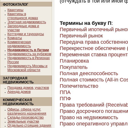
(отчуждать в той или иной ф
ФОТОКАТАЛОГ
Квартиры
Квартиры в
строящихся домах
Элитная недвижимость
Термины на букву П
:
Загородные дома и
Первичный ипотечный рыно
участки
Коттеджи и таунхаусы
Первичный рынок
Комнаты
Передача права собственно
Коммерческая
недвижимость
Перекрестное обеспечение (C
Недвижимость в Латвии
Переменная ставка процент
Недвижимость за рубежом
Недвижимость в Регионах
Планировка
России
Недвижимость Москвы и
Покупатель
Московской области
Полная дееспособность
ЗАГОРОДНАЯ
Полная стоимость (All-in Cos
НЕДВИЖИМОСТЬ
Попечительство
Продажа домов, участков
ППА
Аренда домов
ППФ
КОММЕРЧЕСКАЯ
Права требований (Receivab
НЕДВИЖИМОСТЬ
Офисы, сфера услуг,
Право досрочного погашения
различного назначения
Право на недвижимость
Склады-производство
Земельные участки
Право оперативного управ
Отдельно стоящие здания