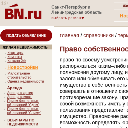
Жи
Санкт-Петербург и
Ленинградская область
Но
выбрать регион
главная
/
справочники
/
тер
ПОДАТЬ ОБЪЯВЛЕНИЕ
Право собственно
ЖИЛАЯ НЕДВИЖИМОСТЬ
Квартиры
Комнаты
право по своему усмотрению
Каталог ЖК
распоряжаться каким–либо 
Новостройки
полномочия другому лицу, 
Малоэтажное
строительство
залога или обменивать его
Оценка недвижимости
имущество в собственность 
Аренда
совершать в отношении сво
Аренда квартир
противоречащие закону. Пр
Аренда комнат
Прием бесплатных
собой возможность иметь у
объявлений "Сдам"
Прием бесплатных
пользования представляет 
объявлений "Сниму"
имущество. Правомочие ра
ВЕБИНАРЫ ПО
возможность определять ю
НЕДВИЖИМОСТИ