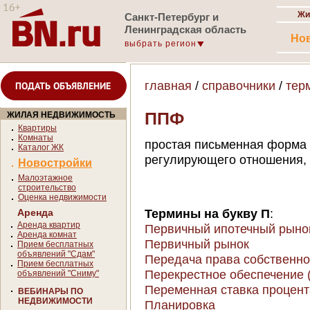
Жи
Санкт-Петербург и
Ленинградская область
Но
выбрать регион
главная
/
справочники
/
тер
ПОДАТЬ ОБЪЯВЛЕНИЕ
ППФ
ЖИЛАЯ НЕДВИЖИМОСТЬ
Квартиры
Комнаты
простая письменная форма 
Каталог ЖК
регулирующего отношения,
Новостройки
Малоэтажное
строительство
Оценка недвижимости
Термины на букву П
:
Аренда
Аренда квартир
Первичный ипотечный рыно
Аренда комнат
Первичный рынок
Прием бесплатных
объявлений "Сдам"
Передача права собственно
Прием бесплатных
Перекрестное обеспечение (C
объявлений "Сниму"
Переменная ставка процент
ВЕБИНАРЫ ПО
НЕДВИЖИМОСТИ
Планировка