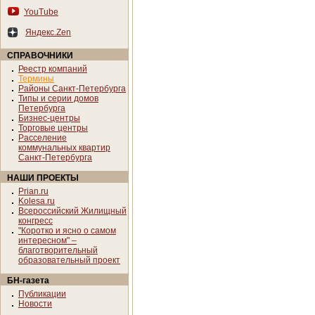
YouTube
Яндекс.Zen
СПРАВОЧНИКИ
Реестр компаний
Термины
Районы Санкт-Петербурга
Типы и серии домов
Петербурга
Бизнес-центры
Торговые центры
Расселение
коммунальных квартир
Санкт-Петербурга
НАШИ ПРОЕКТЫ
Prian.ru
Kolesa.ru
Всероссийский Жилищный
конгресс
"Коротко и ясно о самом
интересном" –
благотворительный
образовательный проект
БН-газета
Публикации
Новости