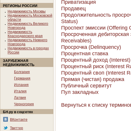
Приватизация
РЕГИОНЫ РОССИИ
Продавец
Недвижимость Москвы
Продолжительность просрочк
Недвижимость Московской
области
Status)
Недвижимость Великого
Проспект эмиссии (Offering C
Новгорода
Недвижимость
Просроченная дебиторская 
Краснодарского края
Receivables)
Недвижимость Нижнего
Новгорода
Просрочка (Delinquency)
Недвижимость в городах
России
Процентная ставка
Процентный доход (Interest)
ЗАРУБЕЖНАЯ
НЕДВИЖИМОСТЬ
Процентный риск (Interest Ra
Процентный своп (Interest R
Болгария
Прямая (чистая) продажа
Германия
Публичный сервитут
Испания
Пул закладных
Италия
Латвия
Вернуться к списку термино
Черногория
БН.ру в соцсетях
ВКонтакте
Твиттер