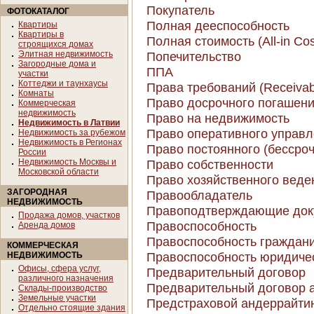
Покупатель
ФОТОКАТАЛОГ
Полная дееспособность
Квартиры
Квартиры в
Полная стоимость (All-in Cos
строящихся домах
Элитная недвижимость
Попечительство
Загородные дома и
ППА
участки
Коттеджи и таунхаусы
Права требований (Receivab
Комнаты
Право досрочного погашения
Коммерческая
недвижимость
Право на недвижимость
Недвижимость в Латвии
Право оперативного управ
Недвижимость за рубежом
Недвижимость в Регионах
Право постоянного (бессро
России
Недвижимость Москвы и
Право собственности
Московской области
Право хозяйственного веде
ЗАГОРОДНАЯ
Правообладатель
НЕДВИЖИМОСТЬ
Правоподтверждающие док
Продажа домов, участков
Правоспособность
Аренда домов
Правоспособность граждан
КОММЕРЧЕСКАЯ
Правоспособность юридиче
НЕДВИЖИМОСТЬ
Офисы, сфера услуг,
Предварительный договор
различного назначения
Предварительный договор 
Склады-производство
Земельные участки
Предстраховой андеррайти
Отдельно стоящие здания