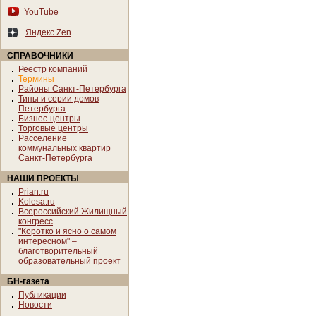
YouTube
Яндекс.Zen
СПРАВОЧНИКИ
Реестр компаний
Термины
Районы Санкт-Петербурга
Типы и серии домов
Петербурга
Бизнес-центры
Торговые центры
Расселение
коммунальных квартир
Санкт-Петербурга
НАШИ ПРОЕКТЫ
Prian.ru
Kolesa.ru
Всероссийский Жилищный
конгресс
"Коротко и ясно о самом
интересном" –
благотворительный
образовательный проект
БН-газета
Публикации
Новости