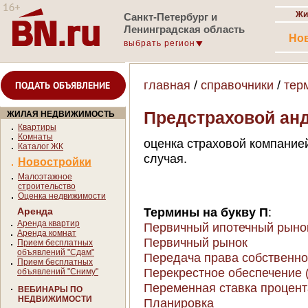
Жи
Санкт-Петербург и
Ленинградская область
Но
выбрать регион
главная
/
справочники
/
тер
ПОДАТЬ ОБЪЯВЛЕНИЕ
Предстраховой ан
ЖИЛАЯ НЕДВИЖИМОСТЬ
Квартиры
Комнаты
оценка страховой компание
Каталог ЖК
случая.
Новостройки
Малоэтажное
строительство
Оценка недвижимости
Термины на букву П
:
Аренда
Аренда квартир
Первичный ипотечный рыно
Аренда комнат
Первичный рынок
Прием бесплатных
объявлений "Сдам"
Передача права собственно
Прием бесплатных
Перекрестное обеспечение (C
объявлений "Сниму"
Переменная ставка процент
ВЕБИНАРЫ ПО
НЕДВИЖИМОСТИ
Планировка