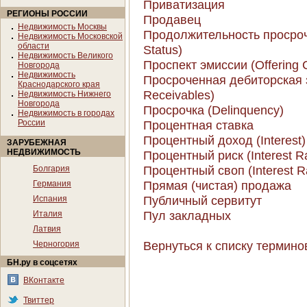
Приватизация
РЕГИОНЫ РОССИИ
Продавец
Недвижимость Москвы
Продолжительность просрочк
Недвижимость Московской
области
Status)
Недвижимость Великого
Проспект эмиссии (Offering C
Новгорода
Недвижимость
Просроченная дебиторская 
Краснодарского края
Receivables)
Недвижимость Нижнего
Новгорода
Просрочка (Delinquency)
Недвижимость в городах
России
Процентная ставка
Процентный доход (Interest)
ЗАРУБЕЖНАЯ
НЕДВИЖИМОСТЬ
Процентный риск (Interest Ra
Процентный своп (Interest R
Болгария
Прямая (чистая) продажа
Германия
Публичный сервитут
Испания
Пул закладных
Италия
Латвия
Вернуться к списку термино
Черногория
БН.ру в соцсетях
ВКонтакте
Твиттер