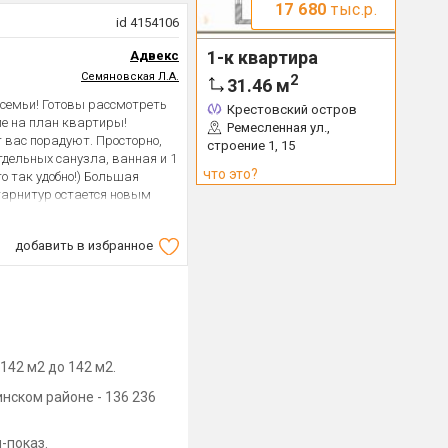
17 680
тыс.р.
id 4154106
1-к квартира
Адвекс
Семяновская Л.А.
2
31.46
м
 семьи! Готовы рассмотреть
Крестовский остров
ие на план квартиры!
Ремесленная ул.,
 вас порадуют. Просторно,
строение 1, 15
отдельных санузла, ванная и 1
что это?
о так удобно!) Большая
гарнитур остается новым
 * Первая продажа квартиры
осли, разъезжаются.
добавить в избранное
ы, оперативно решим этот
советовский развивается.
Наличие продуктовых
ственного транспорта в 2-3
время просмотра. Отвечу на
142 м2 до 142 м2.
нском районе - 136 236
-показ.