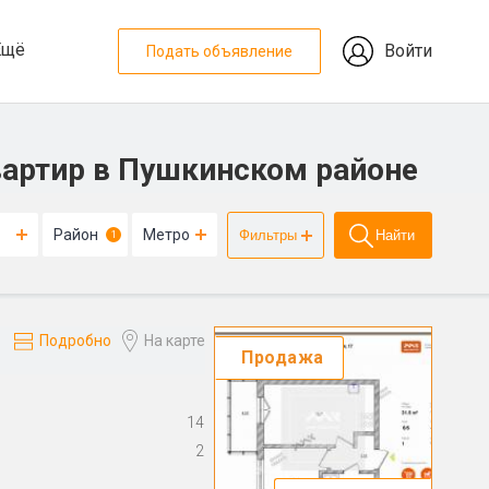
Ещё
Войти
Подать объявление
вартир в Пушкинском районе
Район
Метро
Фильтры
Найти
1
Подробно
На карте
Продажа
14
2