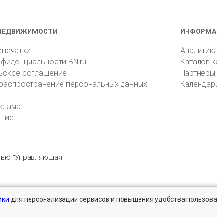
НЕДВИЖИМОСТИ
ИНФОРМА
епечатки
Аналитик
нфиденциальности BN.ru
Каталог 
ьское соглашение
Партнеры
 распространение персональных данных
Календар
клама
ение
стью "Управляющая
ики
для персонализации сервисов и повышения удобства пользова
196105, Санкт-Петербург, пр. Юрия Гагарина, 1
reklama