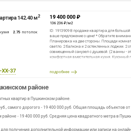
2
19 400 000 ₽
артира 142.40 м
136 236 ₽/м2
ID: 1913909 В продаже квартира для большой
кухня
2.75
потолок
ваше предложение о цене! * Обратите вниман
Планировка на две стороны. Площади комнат
светло. 2 балкона и 2 остекленных лоджии. 2 
совмещенный санузел с душевой. (2 ванны - эт
комфортная вместительная кухня. Кухонный 
хозяевам. Отличное планировочное решение.
после приватизации 2015 года. Все дети выр
X-XX-37
подробнее
Встречных объектов всего 2. Уже присмотрен
вопрос. *Инфраструктура в микрорайоне Лен
Детские сады и школы в пешей доступности. 
шкинском районе
магазинов, аптеки, кафешки. Остановка обще
минутах от дома пешком. *Звоните. Обсудим 
атных квартир в Пушкинском районе.
ваши вопросы.
б., самого дорогого - 19 400 000 руб. Общая площадь объектов от 
районе - 19 400 000 руб. Средняя цена квадратного метра в Пушки
 для получения дополнительной информации или записи на онлайн