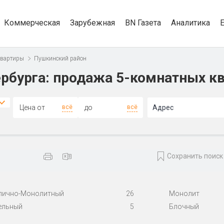
Коммерческая
Зарубежная
BN Газета
Аналитика
квартиры
Пушкинский район
рбурга: продажа 5-комнатных к
всё
всё
Адрес
Сохранить поиск
пично-Монолитный
26
Монолит
ельный
5
Блочный