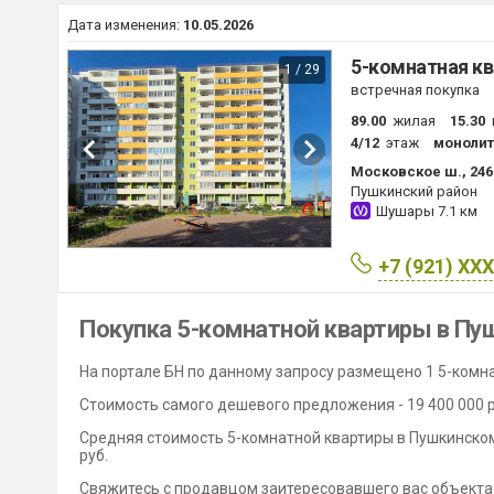
Дата изменения:
10.05.2026
5-комнатная кв
1 / 29
встречная покупка
89.00
жилая
15.30
4/12
этаж
монолит
Московское ш., 246
Пушкинский район
Шушары
7.1 км
+7 (921) XX
Покупка 5-комнатной квартиры в Пу
На портале БН по данному запросу размещено 1 5-комн
Стоимость самого дешевого предложения - 19 400 000 ру
Средняя стоимость 5-комнатной квартиры в Пушкинском 
руб.
Свяжитесь с продавцом заитересовавшего вас объекта