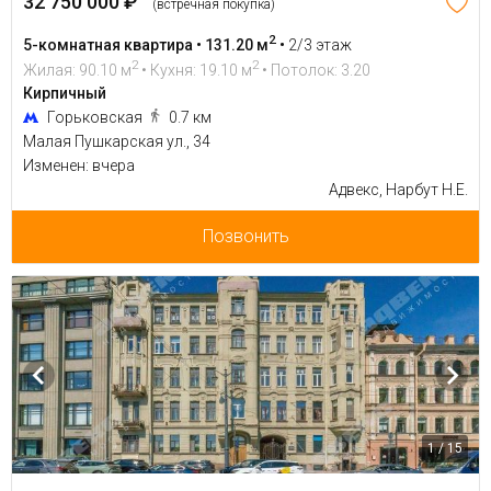
32 750 000 ₽
(встречная покупка)
2
5-комнатная квартира • 131.20 м
•
2/3 этаж
2
2
Жилая: 90.10 м
• Кухня: 19.10 м
• Потолок: 3.20
Кирпичный
Горьковская
0.7 км
Малая Пушкарская ул., 34
Изменен: вчера
Адвекс, Нарбут Н.Е.
Позвонить
1 / 15