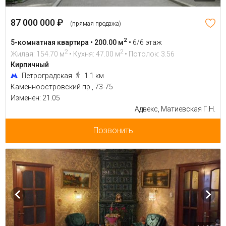
87 000 000 ₽
(прямая продажа)
2
5-комнатная квартира • 200.00 м
•
6/6 этаж
2
2
Жилая: 154.70 м
• Кухня: 47.00 м
• Потолок: 3.56
Кирпичный
Петроградская
1.1 км
Каменноостровский пр., 73-75
Изменен: 21.05
Адвекс, Матиевская Г.Н.
Позвонить