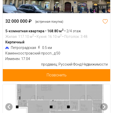
1 / 37
32 000 000 ₽
(встречная покупка)
2
5-комнатная квартира • 168.80 м
•
2/4 этаж
2
2
Жилая: 117.10 м
• Кухня: 16.10 м
• Потолок: 3.48
Кирпичный
Петроградская
0.5 км
Каменноостровский просп., д 50
Изменен: 17.04
продавец: Русский Фонд Недвижимости
Позвонить