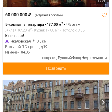
1 / 21
60 000 000 ₽
(встречная покупка)
2
5-комнатная квартира • 137.00 м
•
4/5 этаж
2
2
Жилая: 97.20 м
• Кухня: 17.00 м
• Потолок: 3.38
Кирпичный
Чкаловская
0.6 км
Большой П.С. просп., д 19
Изменен: 04.05
продавец: Русский Фонд Недвижимости
Позвонить