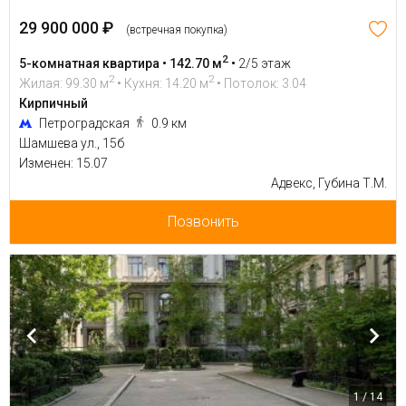
29 900 000 ₽
(встречная покупка)
2
5-комнатная квартира • 142.70 м
•
2/5 этаж
2
2
Жилая: 99.30 м
• Кухня: 14.20 м
• Потолок: 3.04
Кирпичный
Петроградская
0.9 км
Шамшева ул., 15б
Изменен: 15.07
Адвекс, Губина Т.М.
Позвонить
1 / 14