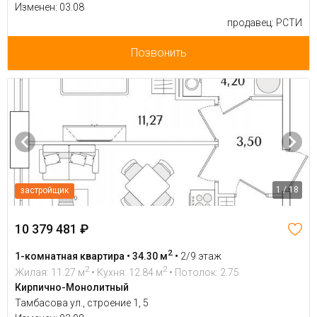
Изменен: 03.08
продавец: РСТИ
Позвонить
1 / 18
застройщик
10 379 481 ₽
2
1-комнатная квартира • 34.30 м
•
2/9 этаж
2
2
Жилая: 11.27 м
• Кухня: 12.84 м
• Потолок: 2.75
Кирпично-Монолитный
Тамбасова ул., строение 1, 5