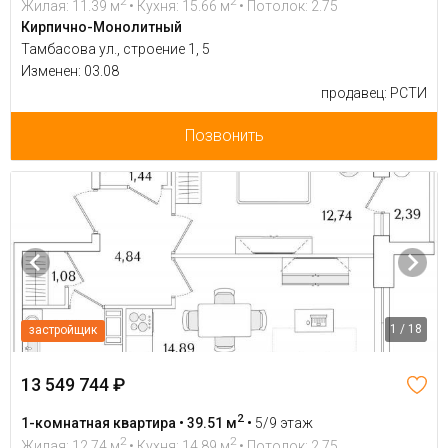
2
2
Жилая: 11.39 м
• Кухня: 15.66 м
• Потолок: 2.75
Кирпично-Монолитный
Тамбасова ул., строение 1, 5
Изменен: 03.08
продавец: РСТИ
Позвонить
1 / 18
застройщик
13 549 744 ₽
2
1-комнатная квартира • 39.51 м
•
5/9 этаж
2
2
Жилая: 12.74 м
• Кухня: 14.89 м
• Потолок: 2.75