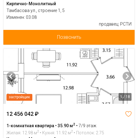
Кирпично-Монолитный
Тамбасова ул., строение 1, 5
Изменен: 03.08
продавец: РСТИ
Позвонить
1 / 18
застройщик
12 456 042 ₽
2
1-комнатная квартира • 35.90 м
•
7/9 этаж
2
2
Жилая: 12.98 м
• Кухня: 11.92 м
• Потолок: 2.75