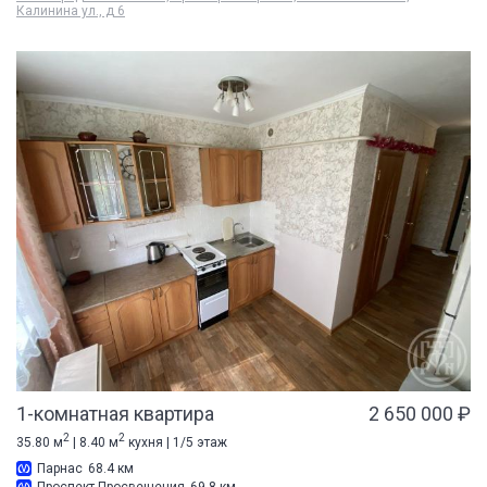
Калинина ул., д 6
1-комнатная квартира
2 650 000 ₽
2
2
35.80 м
| 8.40 м
кухня | 1/5 этаж
Парнас
68.4 км