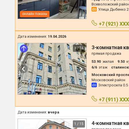
Всеволожский райо
Улица Дыбенко
2
онлайн показы
+7 (921) XX
Дата изменения:
19.04.2026
3-комнатная кв
1 / 16
прямая продажа
53.90
жилая
9.50
к
6/6
этаж
сталинск
Московский проспе
Московский район
Электросила
0.5
+7 (911) XX
Дата изменения:
вчера
4-комнатная кв
1 / 15