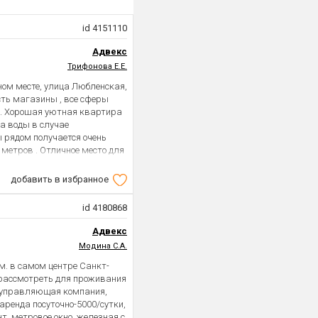
открытию станции метро.
ременений нет, торг
id 4151110
ые вопросы и организую
Адвекс
Трифонова Е.Е.
ном месте, улица Любленская,
сть магазины , все сферы
ма. Хорошая уютная квартира
ва воды в случае
 рядом получается очень
5 метров . Отличное место для
се лето отдыхать в комфорте
добавить в избранное
id 4180868
Адвекс
Модина С.А.
.м. в самом центре Санкт-
 рассмотреть для проживания
, управляющая компания,
аренда посуточно-5000/сутки,
т, метровое окно, железная с