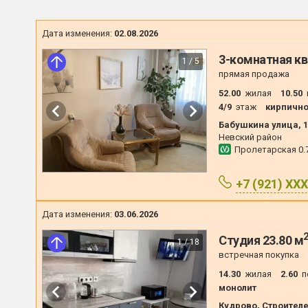
Дата изменения:
02.08.2026
3-комнатная кв
1 / 5
прямая продажа
52.00
жилая
10.50
4/9
этаж
кирпичн
Бабушкина улица, 11
Невский район
Пролетарская
0.
+7 (921) XX
Дата изменения:
03.06.2026
Студия 23.80 м
1 / 18
встречная покупка
14.30
жилая
2.60
п
монолит
Кудрово, Строителе