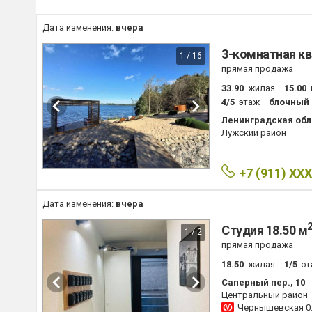
Дата изменения:
вчера
3-комнатная кв
1 / 16
прямая продажа
33.90
жилая
15.00
4/5
этаж
блочный
Ленинградская обла
Лужский район
+7 (911) XX
Дата изменения:
вчера
Студия 18.50 м
1 / 2
прямая продажа
18.50
жилая
1/5
эт
Саперный пер., 10
Центральный район
Чернышевская
0