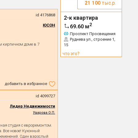
21 100
тыс.р.
id 4176868
2-к квартира
2
ЮСОН
69.60
м
Проспект Просвещения
Руднева ул., строение 1,
 кирпичном доме в 7
15
что это?
добавить в избранное
id 4099727
Лидер Недвижимости
Уварова О.П.
ная студия с евроремонтом.
 Все новое! Кухонный
бременений. Один взрослый