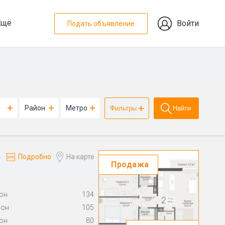
Ещё
Войти
Подать объявление
Район
Метро
Фильтры
Найти
Подробно
На карте
Продажа
он
134
йон
105
он
80