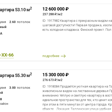
Минимум соседей: Благодаря удачному распол
2
12 600 000 ₽
артира 53.10 м
квартиры минимум общих стен с соседями, что
доской обеспечивает отличную тишину. Видов
237 288 ₽/м2
комнат выходят в просторный двор с панора
ID: 1917982 Квартира с прекрасным видом н
ухня
2.60
потолок
и зелёную зону (нет эффекта «окна в окна»).
шаговой доступности! Первая продажа, изол
чный
улицу. Кухня: Установлен кухонный гарнитур 
есть холодная кладовка. Финский проект. Пол
интегрированной посудомоечной машиной. Са
0А
кафеле, с душевой кабиной. Установлен бойл
горячей воды в любое время года. Состояние:
установлены современные стеклопакеты. Мож
после сделки. Транспорт: Знаменитый скоро
доставит вас до метро «Ладожская» за 15 мин
X-XX-66
подробнее
Инфраструктура: Прямо под окнами — детский
доступности поликлиники и гипермаркеты. П
предварительной записи.
2
15 300 000 ₽
артира 55.30 м
276 673 ₽/м2
ID: 1918084 Продаётся уютная квартира на Т
ухня
3.00
потолок
живописным видом на лиственные деревья 
ый
вниманию тёплую и светлую квартиру в вост
18
идеальное пространство для тех, кто ценит к
район
при этом в пяти минутах от центра города. 
объекте: · Локация: Таллинская улица удобная