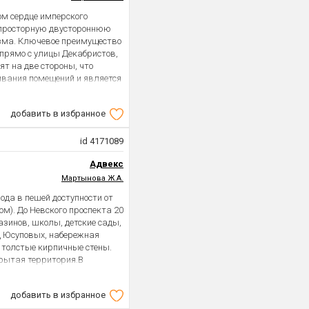
протечек нет.
ом сердце имперского
просторную двустороннюю
изма. Ключевое преимущество
прямо с улицы Декабристов,
ят на две стороны, что
вания помещений и является
 квартир-гребенок с длинным
жная деталь для дома
добавить в избранное
ционирует лифт (установлен
ного подъема с сумками по
скому паспорту фактически
id 4171089
 5 комнат – изолированные,
Адвекс
х разных житейских и
значительным потенциалом
Мартынова Ж.А.
ожет быть объединена с
ода в пешей доступности от
кухня-гостиная - место для
м). До Невского проспекта 20
между комнатами не
зинов, школы, детские сады,
ляется ванная комната с
ц Юсуповых, набережная
 расположены в соответствии
 толстые кирпичные стены.
уникальной исторической
рытая территория.В
ущается в каждом камне.
ые радиаторы отопления,
сех его трех сцен), модных
хника,пластиковые окна. В
дии или набережной Мойки
добавить в избранное
жилое помещение. ТОРГ
ортная доступность локации