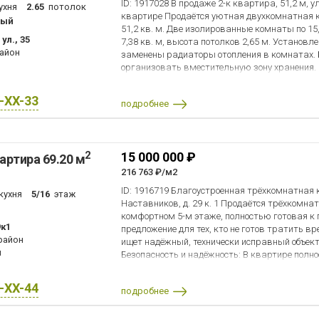
ID: 1917028 В продаже 2-к квартира, 51,2 м, у
ухня
2.65
потолок
квартире Продаётся уютная двухкомнатная
ный
51,2 кв. м. Две изолированные комнаты по 15,0
ул., 35
7,38 кв. м, высота потолков 2,65 м. Установ
айон
заменены радиаторы отопления в комнатах. 
организовать вместительную зону хранения. 
качественная шумоизоляция. О доме Дом пане
137 серии, с железобетонными перекрытиями
X-XX-33
подробнее
два лифта: пассажирский и грузовой. Дом тёп
благоустроенный, подъезд содержится в чисто
газоснабжение центральные. Квартира распо
этажного дома. Локация Квартира располож
2
15 000 000 ₽
артира 69.20 м
районе Санкт-Петербурга. Станция метро «П
пешей доступности, остановка автобуса - в п
216 763 ₽/м2
ЗСД занимает 5 минут на автомобиле. В шаго
ID: 1916719 Благоустроенная трёхкомнатная 
кухня
5/16
этаж
необходимое для повседневной жизни: магази
Наставников, д. 29 к. 1 Продаётся трёхкомна
поликлиники, детские и спортивные площадки,
комфортном 5-м этаже, полностью готовая к
рестораны и фитнес-центры. Альтернативна
9к1
предложение для тех, кто не готов тратить в
проверены. Два взрослых собственника, без 
район
ищет надёжный, технически исправный объект 
стоимость в договоре. Быстрый выход на сдел
м
Безопасность и надёжность: В квартире полн
показ.
Это ключевое преимущество, которое избавля
гарантирует стабильную работу любой совре
X-XX-44
подробнее
Премиальные материалы: В комнатах уложен
натуральное, экологичное и долговечное покр
микроклимат и уют (значительно превосходи