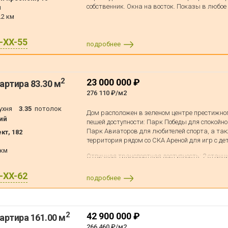
собственник. Окна на восток. Показы в любое
н
.2 км
X-XX-55
подробнее
2
23 000 000 ₽
артира 83.30 м
276 110 ₽/м2
ухня
3.35
потолок
Дом расположен в зеленом центре престижног
ий
пешей доступности: Парк Победы для спокойно
Парк Авиаторов для любителей спорта, а т
кт, 182
территория рядом со СКА Ареной для игр с де
 км
Отличная транспортная доступность: 2 станц
наземного транспорта во всех направлениях 
X-XX-62
Квартира находится на одной из главных горо
подробнее
обусловлен высокий уровень чистоты и благо
(уборка снега зимой и озеленение в тёплые м
для тех, кто ценит приватность и комфорт в с
развитую инфраструктуру для досуга: парки
2
42 900 000 ₽
артира 161.00 м
современные библиотеки, кинотеатры и торго
266 460 ₽/м2