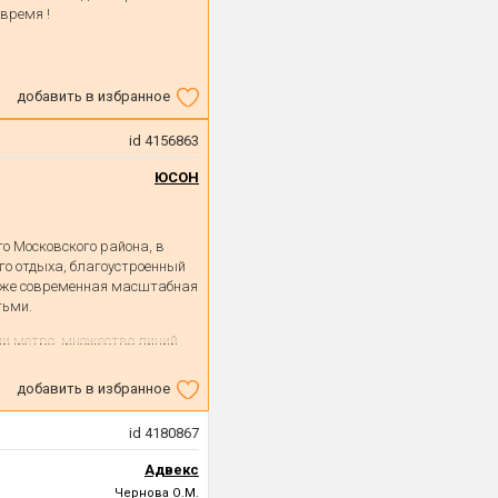
 время !
добавить в избранное
id 4156863
ЮСОН
о Московского района, в
го отдыха, благоустроенный
акже современная масштабная
тьми.
ии метро, множество линий
и удобный выезд на ЗСД.
дских артерий, чем
добавить в избранное
устройства круглый год
есяцы). Идеальное решение
id 4180867
воем доме, но так же и
, модные рестораны,
Адвекс
вые центры.
Чернова О.М.