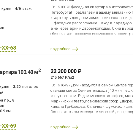
Высота потолка - 3,35. Ремонт кровли 2010 г, 
ID: 1918073 Фасадная квартира в историческ
кухня
4/6
этаж
Петербурга! Предлагаем вашему вниманию 
Собственность более 5 лет.
квартиру в доходном доме эпохи неоклассиц
– фасадное расположение – вход в парадную 
он
а не через арки и дворы-колодцы. Окна выход
обеспечивает хорошую возможность проветри
еще одним отличительным преимуществом от
коридором и комнатами по одной стороне. Ва
X-XX-68
подробнее
«старого фонда» — в парадной исправно функ
в 1980 году), что избавляет вас от утомитель
лестнице. Квартира 4х комнатная по техниче
может использоваться как 5и комнатная. Все
2
22 300 000 ₽
артира 103.40 м
что открывает простор для воплощения самы
творческих сценариев. Квартира обладает 
215 667 ₽/м2
для перепланировки: кухня площадью 20м2 м
ID: 1916497 Дом находится в самом центре гор
кухня
3.20
потолок
комнатой 14,6 м2 (по плану кладовая) и - уже 
станции метро Сенная площадь( 10 мин. пешко
ый
семейных обедов и дружеских встреч. Стены 
минут пешком. Рядом множество кофеен, мага
являются несущими. Подлинной редкостью яв
 пр., 8
Мариинский театр,Исакиевский собор, Дворе
собственным окном. В квартире два санузла,
он
канала Грибоедова. Отличная шумоизоляция,
с первоначальным планом. Дом находится в 
0.9 км
Окна квартиры выходят в зеленый двор, зак
локации, где дыхание имперской столицы ощ
квартире сделан косметический ремонт. Нов
Неспешная прогулка до Мариинского театра (в
полностью заменена электропроводка, санте
гастрономических пространств Новой Голлан
X-XX-69
подробнее
собственности более 5 лет. Под квартирой не
станет вашим ежедневным ритуалом. Трансп