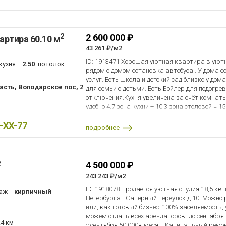
возможен.
вскоре выйдет на новый уровень благодаря 
Прямая продажа, 1 взрослый собственник, об
возможен. Звоните – отвечу на дополнительн
просмотр!
2
2 600 000 ₽
артира 60.10 м
43 261 ₽/м2
ID: 1913471 Хорошая уютная квартира в уют
кухня
2.50
потолок
рядом с домом остановка автобуса . У дома е
услуг. Есть школа и детский сад близко у до
сть, Володарское пос, 2
для семьи с детьми. Есть Бойлер для подогре
отключения.Кухня увеличена за счёт комнаты
удобно 4.7 зона кухни + 10.3 зона столовой = 1
отдыха, рядом пляж с зоной отдыха , можно в
X-XX-77
!!!
подробнее
2
4 500 000 ₽
243 243 ₽/м2
ID: 1918078 Продается уютная студия 18,5 кв 
аж
кирпичный
Петербурга - Саперный переулок д.10. Можно
или, как готовый бизнес: 100% заселяемость
можем отдать всех арендаторов- до сентября 
.4 км
с сентября 50 000в месяц. Капитальный ремон