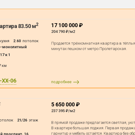
2
17 100 000 ₽
артира 83.50 м
204 790 ₽/м2
кухня
2.60
потолок
Продается трёхкомнатная квартира в тёплым
о-монолитный
минутах пешком от метро Пролетарская.
7 к 1
7 км
X-XX-06
подробнее
2
5 650 000 ₽
237 395 ₽/м2
отолок
21/26
этаж
В прямой продаже предлагается светлая, уют
В квартире большая лоджия. Первая продажа.
гарнитур и мебель остаётся. Квартира без о
й проспект, 16