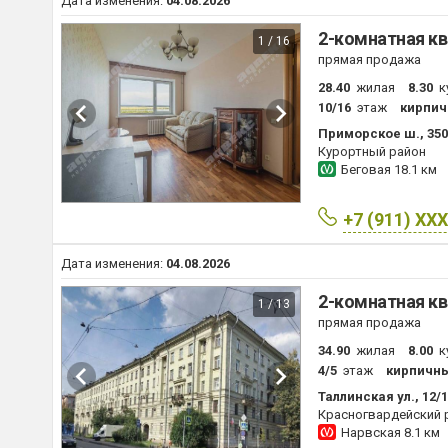
Дата изменения:
04.08.2026
2-комнатная кв
1 / 16
прямая продажа
28.40
жилая
8.30
к
10/16
этаж
кирпи
Приморское ш., 35
Курортный район
Беговая
18.1 км
+7 (911) XX
Дата изменения:
04.08.2026
2-комнатная кв
1 / 13
прямая продажа
34.90
жилая
8.00
к
4/5
этаж
кирпичн
Таллинская ул., 12/
Красногвардейский 
Нарвская
8.1 км