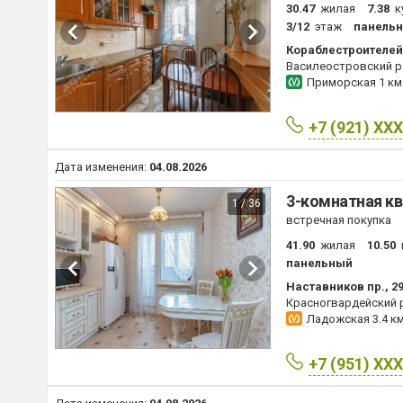
30.47
жилая
7.38
к
3/12
этаж
панель
Кораблестроителей 
Василеостровский р
Приморская
1 км
+7 (921) XX
Дата изменения:
04.08.2026
3-комнатная кв
1 / 36
встречная покупка
41.90
жилая
10.50
панельный
Наставников пр., 2
Красногвардейский 
Ладожская
3.4 к
+7 (951) XX