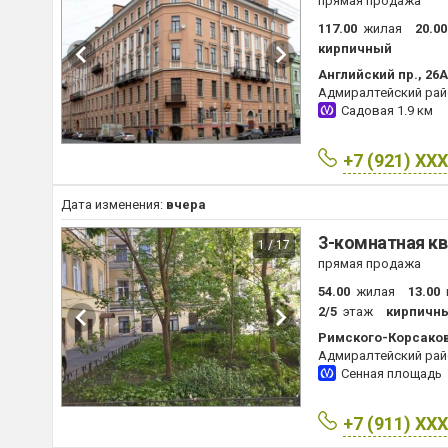
прямая продажа
117.00
жилая
20.00
кирпичный
Английский пр., 26А
Адмиралтейский рай
Садовая
1.9 км
+7 (921) XX
Дата изменения:
вчера
3-комнатная кв
1 / 17
прямая продажа
54.00
жилая
13.00
2/5
этаж
кирпичн
Римского-Корсакова
Адмиралтейский рай
Сенная площадь
+7 (911) XX