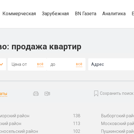
Коммерческая
Зарубежная
BN Газета
Аналитика
во: продажа квартир
4+
всё
всё
Адрес
Сохранить поиск
даты
морский район
138
Выборгский рай
ский район
113
Московский ра
сносельский район
102
Пушкинский рай