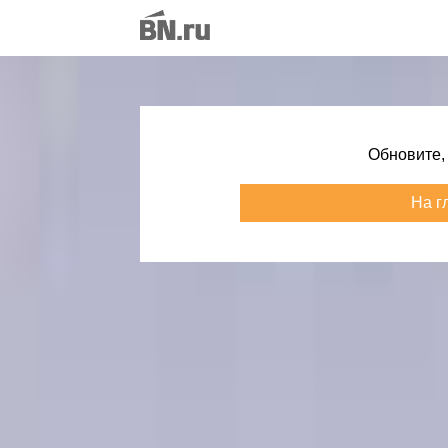
Обновите,
На г