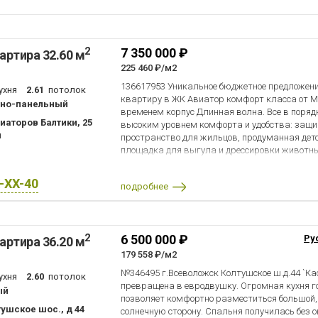
.свободна и готова к заселению.Лучшее предл
качества.Отличный этаж.Без всяких обремене
2
7 350 000 ₽
артира 32.60 м
225 460 ₽/м2
136617953 Уникальное бюджетное предложен
ухня
2.61
потолок
квартиру в ЖК Авиатор комфорт класса от М
тно-панельный
временем корпус Длинная волна. Все в поряд
виаторов Балтики, 25
высоким уровнем комфорта и удобства: защ
н
пространство для жильцов, продуманная де
площадка для выгула и дрессировки животны
и занятий спортом. Школа и сад прямо на за
Представлены все сетевые магазины, доставк
X-XX-40
подробнее
Рядом с ЖК прогулочная зона с фонтанами, м
Одна из лучших планировок однокомнатной 
комната справа. Кухня с лоджией. Вместитель
расположение квартиры в корпусе. Оставим с
2
6 500 000 ₽
Ру
артира 36.20 м
холодильник и стиральную машину - сразу м
оперативный просмотр.
179 558 ₽/м2
№346495 г.Всеволожск Колтушское ш.д.44 `К
ухня
2.60
потолок
превращена в евродвушку. Огромная кухня г
ый
позволяет комфортно разместиться большой,
тушское шос., д 44
солнечную сторону. Спальня получилась без о