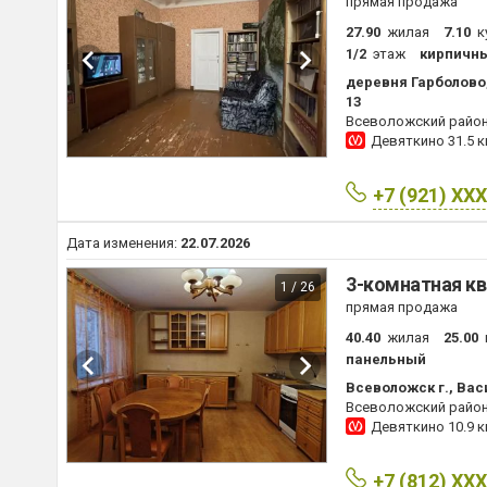
прямая продажа
27.90
жилая
7.10
к
1/2
этаж
кирпичн
деревня Гарболово,
13
Всеволожский райо
Девяткино
31.5 
+7 (921) XX
Дата изменения:
22.07.2026
3-комнатная кв
1 / 26
прямая продажа
40.40
жилая
25.00
панельный
Всеволожск г., Васи
Всеволожский райо
Девяткино
10.9 
+7 (812) XX