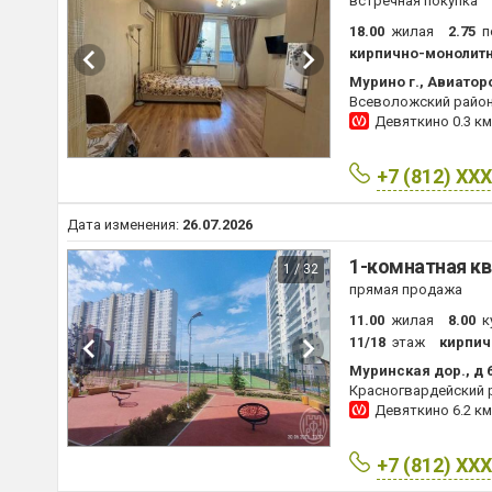
встречная покупка
18.00
жилая
2.75
п
кирпично-монолит
Мурино г., Авиаторо
Всеволожский райо
Девяткино
0.3 км
+7 (812) XX
Дата изменения:
26.07.2026
1-комнатная кв
1 / 32
прямая продажа
11.00
жилая
8.00
к
11/18
этаж
кирпич
Муринская дор., д 
Красногвардейский 
Девяткино
6.2 км
+7 (812) XX