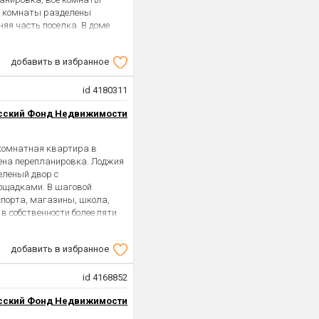
е комнаты разделены
няя часть поселка. В доме
дажа. Возможна ипотека или
добавить в избранное
id 4180311
сский Фонд Недвижимости
комнатная квартира в
дена перепланировка. Лоджия
еленый двор с
лощадками. В шаговой
спорта, магазины, школа,
в собственности более пяти
добавить в избранное
id 4168852
сский Фонд Недвижимости