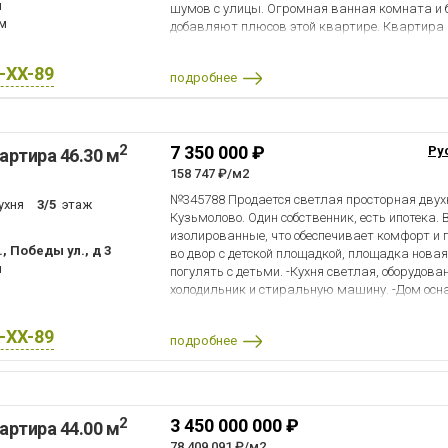
н
шумов с улицы. Огромная ванная комната и 
км
добавляют плюсов этой квартире. Квартира н
толщина уличной стены около 50 см. Застекле
парковку позволит всегда контролировать 
X-XX-89
подробнее
находятся все магазины, поликлиника, автоб
м.Ладожская маршрутка едет 30 мин. Один вз
лет, подходит под ипотеку и субсидии, никто н
2
7 350 000 ₽
Ру
артира 46.30 м
158 747 ₽/м2
№345788 Продается светлая просторная дву
ухня
3/5
этаж
Кузьмолово. Один собственник, есть ипотека.
изолированные, что обеспечивает комфорт и 
, Победы ул., д 3
во двор с детской площадкой, площадка нова
н
погулять с детьми. -Кухня светлая, оборудов
холодильник и стиральную машину. -Дом осн
позволяет экономить на коммунальных услуг
дворе, всегда есть возможность найти место
X-XX-89
подробнее
остается в квартире, был сделан косметически
необходимое: Магазины, аптеки, школа, детски
площадок, Дом Культуры, пекарни и ресторан. 
чистый воздух. Рядом Охта Парк, где можно р
можно добраться на автобусе №656 15 минут.
2
3 450 000 000 ₽
артира 44.00 м
До ЖД станции Кузьмолово 10 минут пешком.
78 409 091 ₽/м2