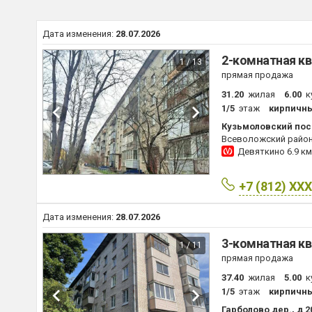
Дата изменения:
28.07.2026
2-комнатная кв
1 / 13
прямая продажа
31.20
жилая
6.00
к
1/5
этаж
кирпичн
Кузьмоловский пос.
Всеволожский райо
Девяткино
6.9 км
+7 (812) XX
Дата изменения:
28.07.2026
3-комнатная кв
1 / 11
прямая продажа
37.40
жилая
5.00
к
1/5
этаж
кирпичн
Гарболово дер., д 2