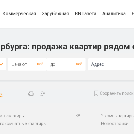
Коммерческая
Зарубежная
BN Газета
Аналитика
рбурга: продажа квартир рядом 
4+
всё
всё
Адрес
Сохранить поиск
ты
омн.квартиры
38
2 комн.квартир
гокомнатные квартиры
1
Новостройки