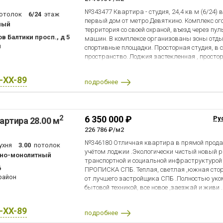
№343477 Квартира - студия, 24,4 кв м (6/24) 
отолок
6/24
этаж
первый дом от метро Девяткино. Комплекс ог
ный
территория со своей охраной, въезд через пул
в Балтики просп., д 5
машин. В комплексе организованы зоны отдых
н
спортивные площадки. Просторная студия, в 
пространство. Лоджия застекленная , простор
площадь). Мебель и бытовая техника частичн
договоренности)). 1 этаж дома - коммерция, э
X-XX-89
подробнее
красоты и прочее - вход с улицы. Этот вариант
рядом с метро, кто ценит закрытую, охраняе
постройки дома - кирпично монолитный. Это 
компанией МАВИС в этом комплексе, которы
2
6 350 000 ₽
Ру
артира 28.00 м
постройки.... В доме 2 парадные, диспетчерск
226 786 ₽/м2
№346180 Отличная квартира в прямой прода
ухня
3.00
потолок
учётом лоджии .Экологически чистый новый р
но-монолитный
транспортной и социальной инфраструктурой ,
6
ПРОПИСКА СПБ. Теплая, светлая ,южная стор
район
от лучшего застройщика СПБ .Полностью ук
бытовой техникой, все новое ,заезжай и живи .
не жил. С кухни выход на застеленную лоджию
.Два скоростных лифта. Документы в полном
X-XX-89
подробнее
.Один хороший собственник .Продажа в связи с