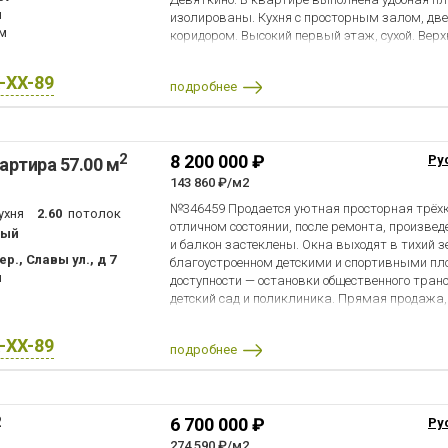
н
изолированы. Кухня с просторным залом, дв
км
коридором. Высокий первый этаж, сухой. Верх
тепло зимой и прохладно летом. Прямая про
субсидия, документы готовы.
X-XX-89
подробнее
2
8 200 000 ₽
Ру
артира 57.00 м
143 860 ₽/м2
№346459 Продается уютная просторная трёх
ухня
2.60
потолок
отличном состоянии, после ремонта, произве
ный
и балкон застеклены. Окна выходят в тихий з
., Славы ул., д 7
благоустроенном детскими и спортивными п
н
доступности — остановки общественного тран
детский сад и поликлиника. Прямая продажа, 
лет.
X-XX-89
подробнее
2
6 700 000 ₽
Ру
274 590 ₽/м2