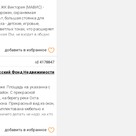
в ЖК Виктория (МАВИС) -
орожен, охраняемая
ьт, большая стоянка для
а - детские, игровые,
светлых тонах, что расширяет
ная (3м, не входит в общую
о вывозится или по
то магазины, кафе, салон
добавить в избранное
 подходит для тех, кто ищет
мую территорию, качество
был первый дом, построенный
id 4178847
й отвечал всем требованиям
сский Фонд Недвижимости
ая. Ждем на просмотры!
же. Площадь кв.указанна с
айон. С прекрасной
 на берегу реки Охта.
она. Прекрасный вид из окон,
омплектована мебелью и
ничего делать не надо ,ни кто
 .На этаже всего 5 квартир
 порядке .Прямая продажа
добавить в избранное
 переездом .есть видео. кв