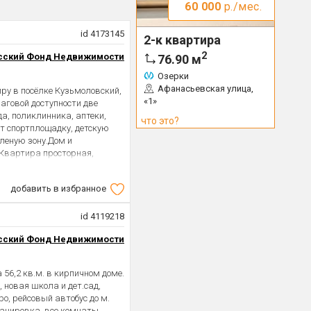
60 000
р./мес.
id 4173145
2-к квартира
2
сский Фонд Недвижимости
76.90
м
Озерки
Афанасьевская улица,
у в посёлке Кузьмоловский,
«1»
аговой доступности две
а, поликлинника, аптеки,
что это?
т спортплощадку, детскую
леную зону.Дом и
 Квартира просторная,
ой из комнат.Из окон
ельный.Установлены
добавить в избранное
емонт, установлены новые
ний и задолженностей нет.
редитование, субсидии,
id 4119218
.
сский Фонд Недвижимости
56,2 кв.м. в кирпичном доме.
 новая школа и дет.сад,
ро, рейсовый автобус до м.
ланировка, все комнаты