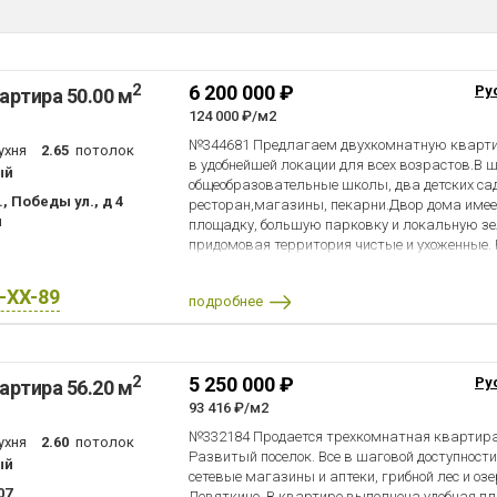
2
6 200 000 ₽
Ру
артира 50.00 м
124 000 ₽/м2
№344681 Предлагаем двухкомнатную квартир
ухня
2.65
потолок
в удобнейшей локации для всех возрастов.В ш
ый
общеобразовательные школы, два детских сад
, Победы ул., д 4
ресторан,магазины, пекарни.Двор дома имее
н
площадку, большую парковку и локальную зе
придомовая территория чистые и ухоженные.
двусторонняя, с застеклённым балконом в одн
-красивый вид на окрестности.Санузел разд
X-XX-89
подробнее
счётчики. В квартире частично произведен р
радиаторы отопления , стеклопакет. Обремене
Свободная продажа. Подходит под ипотечное к
материнский капитал. Ждем вас на просмотр
2
5 250 000 ₽
Ру
артира 56.20 м
93 416 ₽/м2
№332184 Продается трехкомнатная квартира 
ухня
2.60
потолок
Развитый поселок. Все в шаговой доступности,
ый
сетевые магазины и аптеки, грибной лес и озе
07
Девяткино. В квартире выполнена удобная п