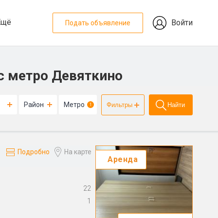
Ещё
Войти
Подать объявление
с метро Девяткино
Район
Метро
Фильтры
Найти
1
Подробно
На карте
Аренда
ы
22
1