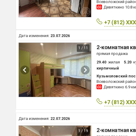
Всеволожский райо
Девяткино
10.8 
+7 (812) XX
Дата изменения:
23.07.2026
2-комнатная кв
1 / 11
прямая продажа
29.40
жилая
5.20
к
кирпичный
Кузьмоловский пос.
Всеволожский райо
Девяткино
6.9 км
+7 (812) XX
Дата изменения:
22.07.2026
2-комнатная кв
1 / 19