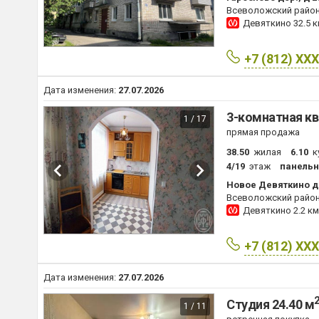
Всеволожский райо
Девяткино
32.5 
+7 (812) XX
Дата изменения:
27.07.2026
3-комнатная кв
1 / 17
прямая продажа
38.50
жилая
6.10
к
4/19
этаж
панель
Новое Девяткино дер
Всеволожский райо
Девяткино
2.2 км
+7 (812) XX
Дата изменения:
27.07.2026
Студия 24.40 м
1 / 11