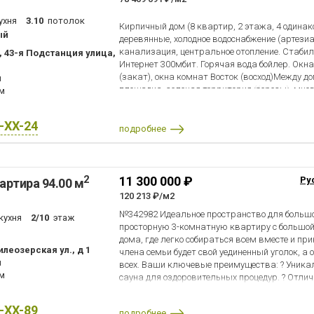
20 минут на электричке от дверей вашей ква
минут. До станции метро Парнас автобус №67
ухня
3.10
потолок
Кирпичный дом (8 квартир, 2 этажа, 4 одинак
ый
деревянные, холодное водоснабжение (артези
канализация, центральное отопление. Стабил
 43-я Подстанция улица,
Интернет 300мбит. Горячая вода бойлер. Окна
(закат), окна комнат Восток (восход)Между 
н
площадка, зеленая территория (березы), мног
км
свободно). Через дорогу пруд с утками. Авто
дома. Вид из окон в сторону проезжей части и
X-XX-24
разнообразной зелени. Транспортный поток
подробнее
солнечные восходы Все магазины новые: Пяте
Озон, WB, Яндекс, Пекарни, Аптеки, Алкомарк
(Товары Для стройки и ремонта, хозтовары)Ц
России. Детский сад, Школа Современные ком
2
11 300 000 ₽
Ру
артира 94.00 м
есть школьный автобусПрирода, спорт:Место 
120 213 ₽/м2
над уровнем моря. Вокруг хороший лес, поля. В
№342982 Идеальное пространство для больш
включая крупные. В шаговой доступности 5 из
кухня
2/10
этаж
просторную 3-комнатную квартиру с большой 
Ладожского озера (30 мин) или Финского залив
дома, где легко собираться всем вместе и при
Карелию (национальный парк Ладожские шхер
леозерская ул., д 1
члена семьи будет свой уединенный уголок, а
отличном состоянии. В пешей доступности зн
н
всех. Ваши ключевые преимущества: ? Уникал
любителей и профессионалов Наша трасса и 
км
сауна для оздоровительных процедур. ? Отли
любителей велоспорта есть всё протяженные 
двусторонняя, все комнаты изолированные, 2 
песчаные горки, асфальтовые трассы в любу
Идеальное расположение: центр города, вся 
курортов: Игора 30 мин., Коробицино 1 час (Кр
X-XX-89
подробнее