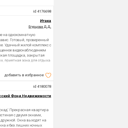
ожение цены и
ний.долгов.проблем.
id 4176698
Итака
Егурцова Д.Д.
ие на однокомнатную
авис. Готовый, проверенный
ке. Удачный жилой комплекс с
ищенное видеонаблюдением
тская площадка, закрытая
х, приятная зона для отдыха
крытой территории жк.
а продуктов и банк ВТБ.
добавить в избранное
илые кафе с доставкой еды.
квартиры. Просторная
ный санузел. Удобное
id 4180078
антехнику, кухню,
сский Фонд Недвижимости
ожно жить. Организуем
аскад` Прекрасная квартира
остиная с двумя окнами,
 дружной. Окна выходят на
кна и без лишних ночных