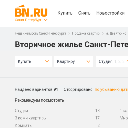
Купить
Снять
Новостройки
Санкт-Петербург
Недвижимость Санкт-Петербурга
Продажа квартир
м. Девяткино
Вторичное жилье Санкт-Пете
Купить
Квартиру
Студия, 1, 2, 3, 
Найдено вариантов
91
Отсортировано:
по убыванию да
Рекомендуем посмотреть
Студии
13
1 к
3 комн.квартиры
17
Мно
Комнаты
2