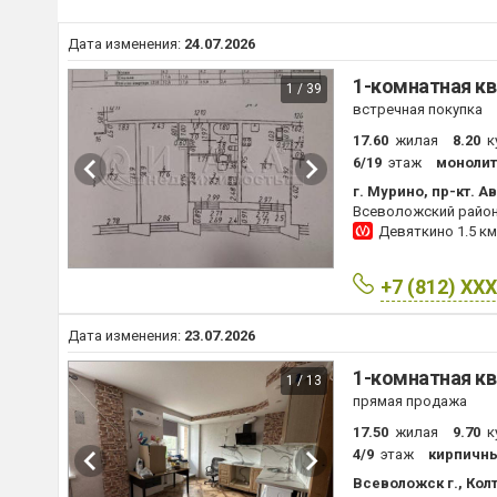
Дата изменения:
24.07.2026
1-комнатная кв
1 / 39
встречная покупка
17.60
жилая
8.20
к
6/19
этаж
моноли
г. Мурино, пр-кт. А
Всеволожский райо
Девяткино
1.5 км
+7 (812) XX
Дата изменения:
23.07.2026
1-комнатная кв
1 / 13
прямая продажа
17.50
жилая
9.70
к
4/9
этаж
кирпичн
Всеволожск г., Кол