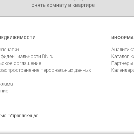
снять комнату в квартире
НЕДВИЖИМОСТИ
ИНФОРМА
епечатки
Аналитик
нфиденциальности BN.ru
Каталог 
ьское соглашение
Партнеры
 распространение персональных данных
Календар
клама
ение
стью "Управляющая