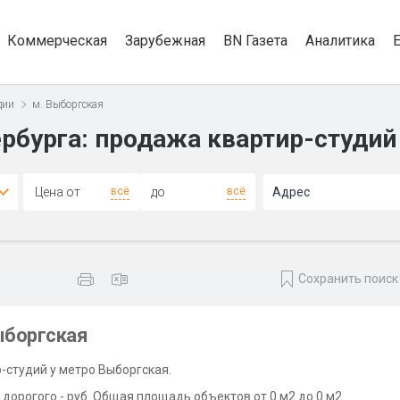
Коммерческая
Зарубежная
BN Газета
Аналитика
дии
м. Выборгская
рбурга: продажа квартир-студий
всё
всё
Адрес
Сохранить поиск
ыборгская
-студий у метро Выборгская.
дорогого - руб. Общая площадь объектов от 0 м2 до 0 м2.