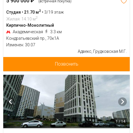
5 900 000 ₽
(встречная покупка)
2
Студия • 21.70 м
•
3/19 этаж
2
Жилая: 14.10 м
Кирпично-Монолитный
Академическая
3.3 км
Кондратьевский пр., 70к1А
Изменен: 30.07
Адвекс, Грудковская М.Г.
Позвонить
1 / 14