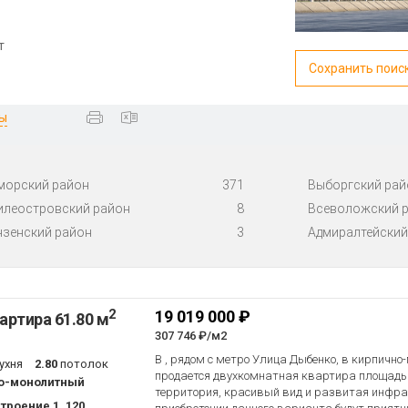
т
Сохранить поис
ты
морский район
371
Выборгский рай
илеостровский район
8
Всеволожский 
нзенский район
3
Адмиралтейский
2
19 019 000 ₽
артира 61.80 м
307 746 ₽/м2
В , рядом с метро Улица Дыбенко, в кирпичн
ухня
2.80
потолок
продается двухкомнатная квартира площадью
о-монолитный
территория, красивый вид и развитая инфр
троение 1, 120