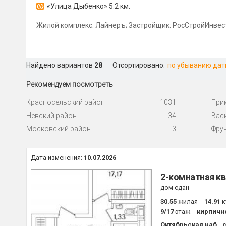
«Улица Дыбенко»
5.2 км.
Жилой комплекс: Лайнеръ; Застройщик: РосСтройИнвес
Найдено вариантов
28
Отсортировано:
по убыванию да
Рекомендуем посмотреть
Красносельский район
1031
При
Невский район
34
Вас
Московский район
3
Фру
Дата изменения:
10.07.2026
2-комнатная кв
дом сдан
30.55
жилая
14.91
к
9/17
этаж
кирпичн
Октябрьская наб., с