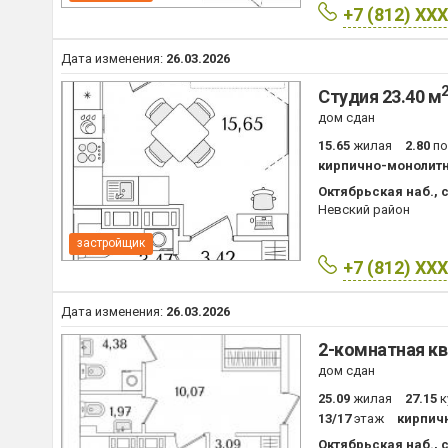
+7 (812) XX
Дата изменения:
26.03.2026
Студия 23.40 м
дом сдан
15.65
жилая
2.80
п
кирпично-монолит
Октябрьская наб., с
Невский район
застройщик
+7 (812) XX
Дата изменения:
26.03.2026
2-комнатная кв
дом сдан
25.09
жилая
27.15
к
13/17
этаж
кирпич
Октябрьская наб., с