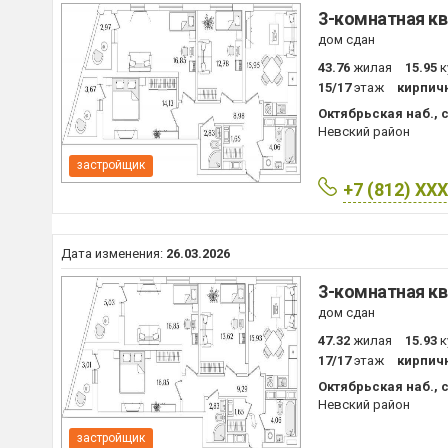
3-комнатная кв
дом сдан
43.76
жилая
15.95
к
15/17
этаж
кирпич
Октябрьская наб., с
Невский район
застройщик
+7 (812) XX
Дата изменения:
26.03.2026
3-комнатная кв
дом сдан
47.32
жилая
15.93
к
17/17
этаж
кирпич
Октябрьская наб., с
Невский район
застройщик