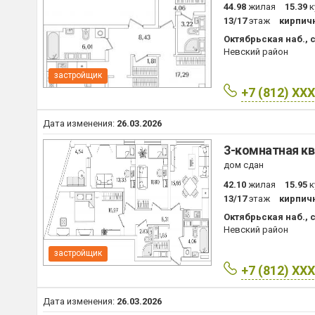
44.98
жилая
15.39
к
13/17
этаж
кирпич
Октябрьская наб., с
Невский район
застройщик
+7 (812) XX
Дата изменения:
26.03.2026
3-комнатная кв
дом сдан
42.10
жилая
15.95
к
13/17
этаж
кирпич
Октябрьская наб., с
Невский район
застройщик
+7 (812) XX
Дата изменения:
26.03.2026