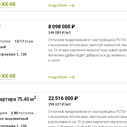
X-XX-00
подробнее
2
8 098 000 ₽
346 083 ₽/м2
Отличное предложение от застройщика РСТИ
отолок
13/17
этаж
с высокими потолками, светлой комнатой. К
ный
на 13 этаже кирпично-монолитном новостройк
троение 1, 120
Жителям удобно будет добираться до зеленых 
и школ.
X-XX-00
подробнее
2
22 516 000 ₽
артира 75.40 м
298 627 ₽/м2
Отличное предложение от застройщика РСТИ
ухня
2.80
потолок
с высокими потолками, светлыми комнатами
но-монолитный
расположена на 13 этаже кирпично-монолитно
троение 1, 120
сдана. Жителям удобно будет добираться до з