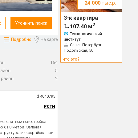
24 000
тыс.р.
3-к квартира
к
Уточнить поиск
2
107.40
м
Технологический
институт
Подробно
На карте
Санкт-Петербург,
Подольская, 50
что это?
он
164
район
5
 район
2
id 4040795
РСТИ
о-монолитном новостройке
 61.8 метра. Зеленая
аструктура микрорайона при