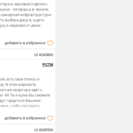
тира в черновой отделке с
ухня - поговорка в тесноте,
дом шикарная инфраструктура -
ь выбора досуга, а дети
су и недалеко от дома.
добавить в избранное
id 4040836
РСТИ
вой, есть свои плюсы и
у. В этом варианте,
атная квартира идет с
ат 49.7м и кухни Вы сможете
будут гордиться Вашими
емени, чтобы составить
добавить в избранное
id 4040936