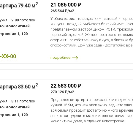
2
21 086 000 ₽
артира 79.40 м
265 564 ₽/м2
У обоих вариантов отделки - чистовой и черно
ухня
2.80
потолок
минусы - каждый выбирает близкий именно ем
но-монолитный
предлагаемом застройщиком РСТИ, трехкомн
троение 1, 120
черновой отделкой. Жилое пространство комн
оформить по собственному вкусу, а близкие 
способностями. Дом уже сдан - достаточно вр
дизайнерский проект своей мечты.
X-XX-00
подробнее
2
22 583 000 ₽
артира 83.60 м
270 126 ₽/м2
Продается квартира с прекрасным видом из о
ухня
3.11
потолок
кухней 15.9м, что немаловажно, ведь это одно
но-монолитный
вся семья проводит достаточно много времен
троение 1, 120
зоны стоит уделить максимальное внимание.
монолитном доме, в сданной новостройке.