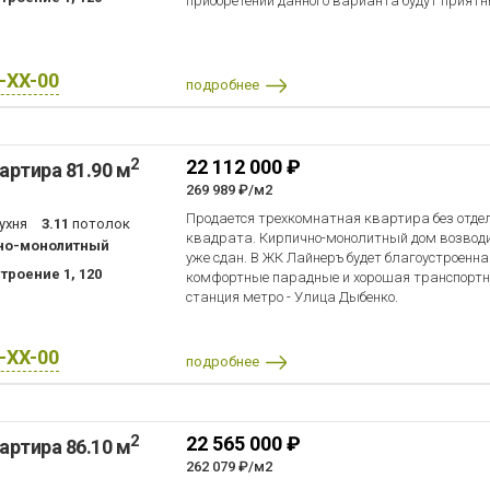
приобретении данного варианта будут прият
X-XX-00
подробнее
2
22 112 000 ₽
артира 81.90 м
269 989 ₽/м2
Продается трехкомнатная квартира без отде
ухня
3.11
потолок
квадрата. Кирпично-монолитный дом возвод
но-монолитный
уже сдан. В ЖК Лайнеръ будет благоустроенн
троение 1, 120
комфортные парадные и хорошая транспортн
станция метро - Улица Дыбенко.
X-XX-00
подробнее
2
22 565 000 ₽
артира 86.10 м
262 079 ₽/м2