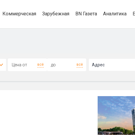
Коммерческая
Зарубежная
BN Газета
Аналитика
4+
всё
всё
Адрес