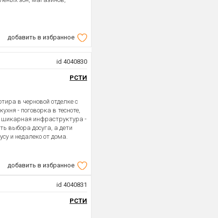
добавить в избранное
id 4040830
РСТИ
тира в черновой отделке с
ухня - поговорка в тесноте,
дом шикарная инфраструктура -
ь выбора досуга, а дети
су и недалеко от дома.
добавить в избранное
id 4040831
РСТИ