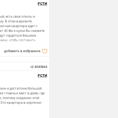
РСТИ
вой, есть свои плюсы и
у. В этом варианте,
атная квартира идет с
ат 43.8м и кухни Вы сможете
будут гордиться Вашими
емени, чтобы составить
добавить в избранное
id 4040844
РСТИ
кон и достаточно большой
 из главных мест в доме, где
и, поэтому созданию этой
 Это квартира в кирпично-