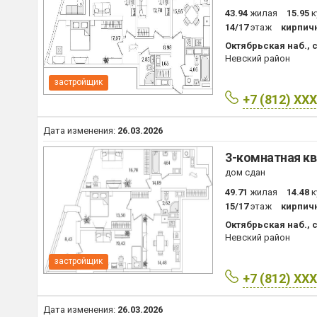
43.94
жилая
15.95
к
14/17
этаж
кирпич
Октябрьская наб., с
Невский район
застройщик
+7 (812) XX
Дата изменения:
26.03.2026
3-комнатная кв
дом сдан
49.71
жилая
14.48
к
15/17
этаж
кирпич
Октябрьская наб., с
Невский район
застройщик
+7 (812) XX
Дата изменения:
26.03.2026