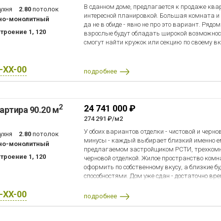
В сданном доме, предлагается к продаже квар
ухня
2.80
потолок
интересной планировкой. Большая комната и к
но-монолитный
да не в обиде - явно не про это вариант. Ря
троение 1, 120
взрослые будут обладать широкой возможност
смогут найти кружок или секцию по своему вку
X-XX-00
подробнее
2
24 741 000 ₽
артира 90.20 м
274 291 ₽/м2
У обоих вариантов отделки - чистовой и черно
ухня
2.80
потолок
минусы - каждый выбирает близкий именно ем
но-монолитный
предлагаемом застройщиком РСТИ, трехкомн
троение 1, 120
черновой отделкой. Жилое пространство комн
оформить по собственному вкусу, а близкие 
способностями. Дом уже сдан - достаточно вр
дизайнерский проект своей мечты.
X-XX-00
подробнее