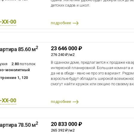
детских садов и школ.
X-XX-00
подробнее
2
23 646 000 ₽
артира 85.60 м
276 240 ₽/м2
В сданном доме, предлагается к продаже квар
ухня
2.80
потолок
интересной планировкой. Большая комната и к
но-монолитный
да не в обиде - явно не про это вариант. Ря
троение 1, 120
взрослые будут обладать широкой возможност
смогут найти кружок или секцию по своему вку
X-XX-00
подробнее
2
20 833 000 ₽
артира 78.50 м
265 392 ₽/м2