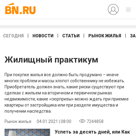
|
|
|
|
СЕГОДНЯ
НОВОСТИ
СТАТЬИ
РЫНОК ЖИЛЬЯ
ЗА
Жилищный практикум
При покупке жилья все должно быть продумано – иначе
многих проблем и массы хлопот собственнику не избежать.
Приобретатель должен знать, какие риски существуют при
сделках с жильем на вторичном и первичном рынках
недвижимости, какие «сюрпризы» можно ждать при приемке
квартиры от застройщика или при разделе имущества и
получении наследства.
Рынок жилья
04.01.2021 | 08:00
7244858
Успеть за десять дней, или Как