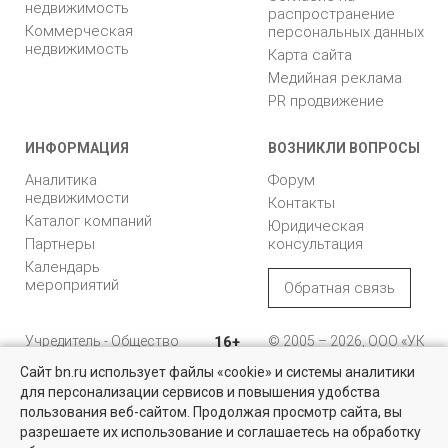
недвижимость
распространение
Коммерческая
персональных данных
недвижимость
Карта сайта
Медийная реклама
PR продвижение
ИНФОРМАЦИЯ
ВОЗНИКЛИ ВОПРОСЫ
Аналитика
Форум
недвижимости
Контакты
Каталог компаний
Юридическая
Партнеры
консультация
Календарь
мероприятий
Обратная связь
Учредитель - Общество
16+
© 2005 – 2026, ООО «УК
с ограниченной
«БН»
Сайт bn.ru использует файлы «cookie» и системы аналитики
ответственностью
"Управляющая
196105, Санкт-
для персонализации сервисов и повышения удобства
компания "Бюллетень
Петербург, пр. Юрия
пользования веб-сайтом. Продолжая просмотр сайта, вы
недвижимости"
Гагарина, 1
разрешаете их использование и соглашаетесь на обработку