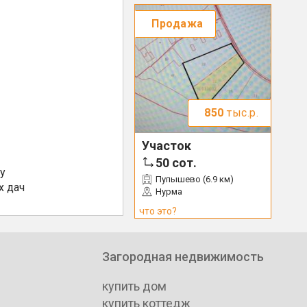
Продажа
850
тыс.р.
Участок
50
сот.
у
Пупышево (6.9 км)
х дач
Нурма
что это?
Загородная недвижимость
купить дом
купить коттедж