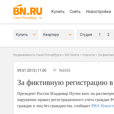
Купить
Снять
Новостройки
Санкт-Петербург
Купить
Квартиру
Студия
1
2
Недвижимость Санкт-Петербурга
>
BN Газета
>
Новости
>
За фиктивн
09.01.2013 | 11:00
766505
За фиктивную регистрацию в 
Президент России Владимир Путин внес на рассмотрен
нарушение правил регистрационного учета граждан Р
граждан и лиц без гражданства, сообщает
РИА Новост