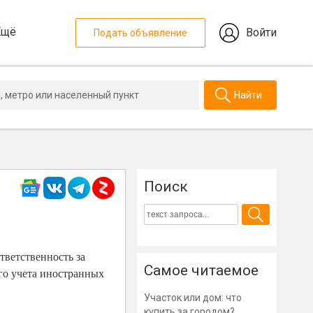
Ещё
Войти
Подать объявление
Найти
Поиск
тветственность за
Самое читаемое
го учета иностранных
Участок или дом: что
купить за городом?