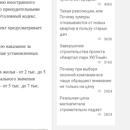
цию иностранного
4360
ибо принудительными
Тихая революция, или
 Уголовный кодекс.
Почему зумеры
отказываются от новых
оект предусматривает
квартир в пользу старых
дач
3630
ю наказание за
Завершение
строительства проекта
ыше установленных
«Квартал-парк УЮТный»
3160
Почему при выборе
жилья - от 2 тыс. до 5
оконной компании все
рального значения
чаще обращают внимание
от 5 тыс. до 7 тыс.
не только на цену
2904
Реальная цена
маткапитала
стремительно падает
2824