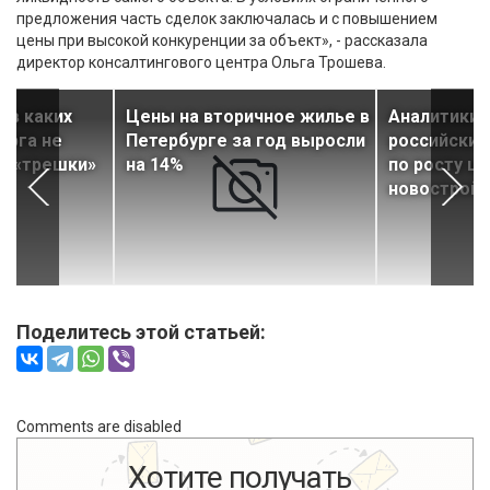
предложения часть сделок заключалась и с повышением
цены при высокой конкуренции за объект», - рассказала
директор консалтингового центра Ольга Трошева.
 в каких
Цены на вторичное жилье в
Аналитики 
урга не
Петербурге за год выросли
российские
и «трешки»
на 14%
по росту це
новостройк
Поделитесь этой статьей:
Comments are disabled
Хотите получать