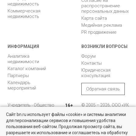
Согласие на
недвижимость
распространение
Коммерческая
персональных данных
недвижимость
Карта сайта
Медийная реклама
PR продвижение
ИНФОРМАЦИЯ
ВОЗНИКЛИ ВОПРОСЫ
Аналитика
Форум
недвижимости
Контакты
Каталог компаний
Юридическая
Партнеры
консультация
Календарь
мероприятий
Обратная связь
Учредитель - Общество
16+
© 2005 – 2026, ООО «УК
с ограниченной
«БН»
Сайт bn.ru использует файлы «cookie» и системы аналитики
ответственностью
"Управляющая
196105, Санкт-
для персонализации сервисов и повышения удобства
Найти квартиру - это просто!
компания "Бюллетень
Петербург, пр. Юрия
пользования веб-сайтом. Продолжая просмотр сайта, вы
недвижимости"
Гагарина, 1
Выбирайте среди 14 тысяч проверенных вариантов на вторичом
разрешаете их использование и соглашаетесь на обработку
рынке жилья на портале BN.ru