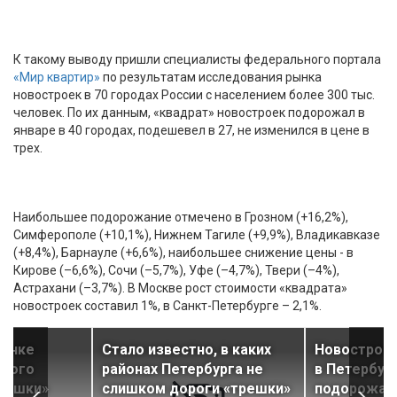
К такому выводу пришли специалисты федерального портала
«Мир квартир»
по результатам исследования рынка
новостроек в 70 городах России с населением более 300 тыс.
человек. По их данным, «квадрат» новостроек подорожал в
январе в 40 городах, подешевел в 27, не изменился в цене в
трех.
Наибольшее подорожание отмечено в Грозном (+16,2%),
Симферополе (+10,1%), Нижнем Тагиле (+9,9%), Владикавказе
(+8,4%), Барнауле (+6,6%), наибольшее снижение цены - в
Кирове (–6,6%), Сочи (–5,7%), Уфе (–4,7%), Твери (–4%),
Астрахани (–3,7%). В Москве рост стоимости «квадрата»
новостроек составил 1%, в Санкт-Петербурге – 2,1%.
рынке
Стало известно, в каких
Новостройк
много
районах Петербурга не
в Петербург
решки»
слишком дороги «трешки»
подорожали