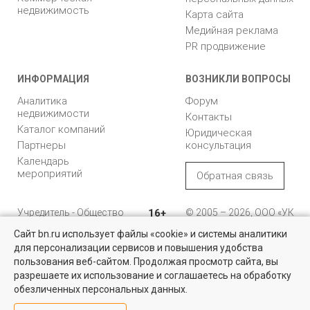
недвижимость
Карта сайта
Медийная реклама
PR продвижение
ИНФОРМАЦИЯ
ВОЗНИКЛИ ВОПРОСЫ
Аналитика
Форум
недвижимости
Контакты
Каталог компаний
Юридическая
Партнеры
консультация
Календарь
мероприятий
Обратная связь
Учредитель - Общество
16+
© 2005 – 2026, ООО «УК
с ограниченной
«БН»
Сайт bn.ru использует файлы «cookie» и системы аналитики
ответственностью
"Управляющая
196105, Санкт-
для персонализации сервисов и повышения удобства
компания "Бюллетень
Петербург, пр. Юрия
пользования веб-сайтом. Продолжая просмотр сайта, вы
недвижимости"
Гагарина, 1
разрешаете их использование и соглашаетесь на обработку
обезличенных персональных данных.
8 (812) 331-93-56