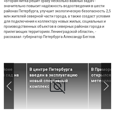
«Вторая нитка решит сразу несколько важных задач -
значительно повысит надёжность водоотведения в шести
районах Петербурга, улучшит экологическую безопасность 2,5
млн жителей северной части города, а также создаст условия
для подключения к коллектору новых жилых, социальных и
производственных объектов в северных районах города и
прилегающих территориях Ленинградской области», -
рассказал губернатор Петербурга Александр Беглов.
районе
В центре Петербурга
В Приморск
ий сад на
введен в эксплуатацию
открылся д
новый спортивный
метеоплощ
комплекс