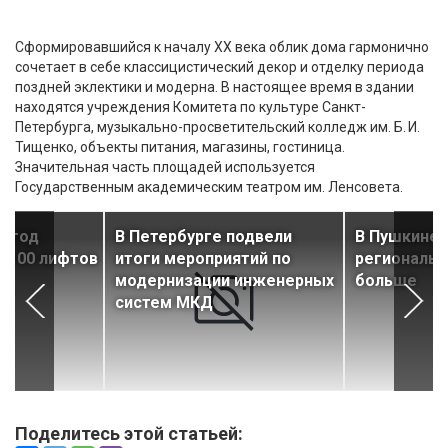
Сформировавшийся к началу ХХ века облик дома гармонично
сочетает в себе классицистический декор и отделку периода
поздней эклектики и модерна. В настоящее время в здании
находятся учреждения Комитета по культуре Санкт-
Петербурга, музыкально-просветительский колледж им. Б. И.
Тищенко, объекты питания, магазины, гостиница.
Значительная часть площадей используется
Государственным академическим театром им. Ленсовета.
а год
В Петербурге подвели
В Пушкине 
 100 лифтов
итоги мероприятий по
региональ
модернизации инженерных
больше
систем МКД
Поделитесь этой статьей: