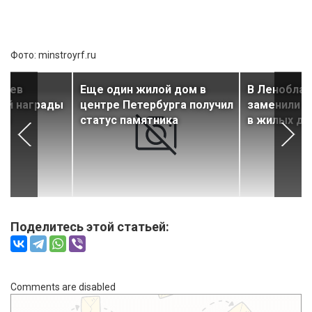
Фото: minstroyrf.ru
лаев
Еще один жилой дом в
В Леноблас
ей награды
центре Петербурга получил
заменили б
ии
статус памятника
в жилых до
Поделитесь этой статьей:
Comments are disabled