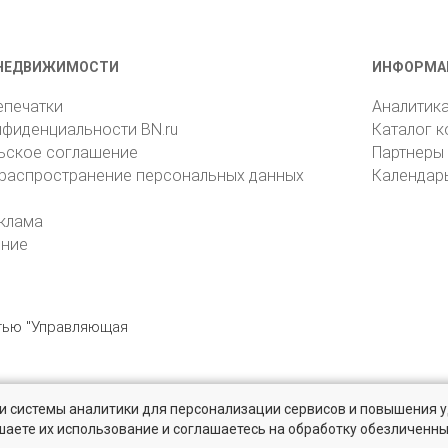
НЕДВИЖИМОСТИ
ИНФОРМА
епечатки
Аналитик
нфиденциальности BN.ru
Каталог 
ьское соглашение
Партнеры
 распространение персональных данных
Календар
клама
ение
стью "Управляющая
» и системы аналитики для персонализации сервисов и повышения 
6105, Санкт-Петербург, пр. Юрия Гагарина, 1
reklama@bn.ru
шаете их использование и соглашаетесь на обработку обезличенн