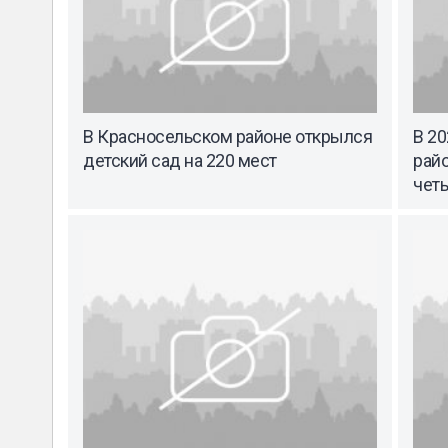
В Красносельском районе открылся
В 20
детский сад на 220 мест
рай
чет