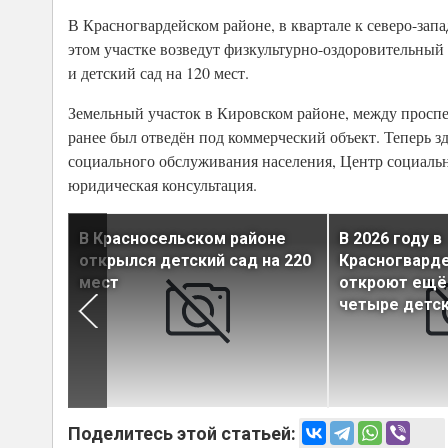
В Красногвардейском районе, в квартале к северо-запа
этом участке возведут физкультурно-оздоровительный 
и детский сад на 120 мест.
Земельный участок в Кировском районе, между просп
ранее был отведён под коммерческий объект. Теперь зд
социального обслуживания населения, Центр социальн
юридическая консультация.
т к
В Красносельском районе
В 2026 году в
открылся детский сад на 220
Красногвард
мест
откроют ещё
четыре детск
Поделитесь этой статьей: