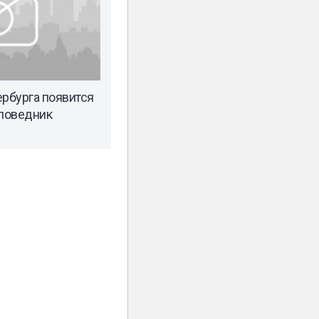
ербурга появится
поведник