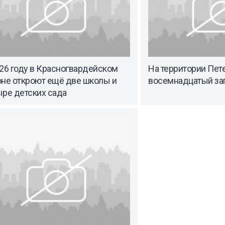
26 году в Красногвардейском
На территории Пет
оне откроют ещё две школы и
восемнадцатый за
ыре детских сада