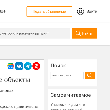
Ещё
Войти
Подать объявление
Найти
Поиск
е объекты
районах
Самое читаемое
Участок или дом: что
одского правительства.
купить за городом?