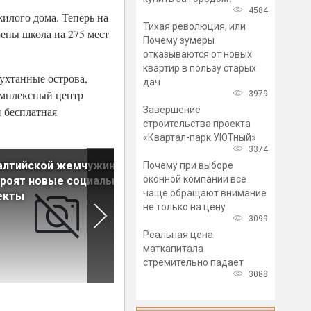
4584
жилого дома. Теперь на
Тихая революция, или
оены школа на 275 мест
Почему зумеры
отказываются от новых
квартир в пользу старых
ухтанные острова,
дач
Комплексный центр
3979
Завершение
 бесплатная
строительства проекта
«Квартал-парк УЮТный»
3374
алтийской жемчужине»
В Петербурге подходит к
Почему при выборе
оконной компании все
роят новые социальные
концу сезон фонтанов
чаще обращают внимание
екты
не только на цену
3099
Реальная цена
маткапитала
стремительно падает
3088