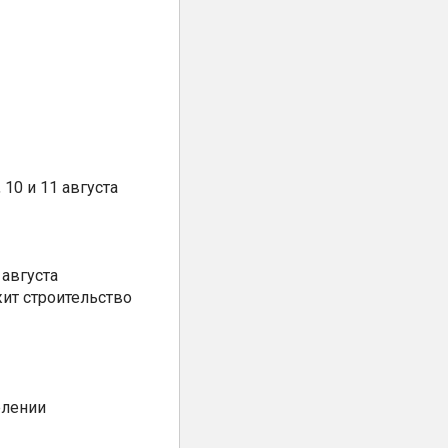
10 и 11 августа
августа
ит строительство
елении