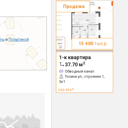
Продажа
ты
и
Политикой
15 400
тыс.р.
1-к квартира
2
37.70
м
Обводный канал
Тосина ул., строение 1,
3к1
что это?