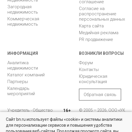
соглашение
Загородная
Согласие на
недвижимость
распространение
Коммерческая
персональных данных
недвижимость
Карта сайта
Медийная реклама
PR продвижение
ИНФОРМАЦИЯ
ВОЗНИКЛИ ВОПРОСЫ
Аналитика
Форум
недвижимости
Контакты
Каталог компаний
Юридическая
Партнеры
консультация
Календарь
мероприятий
Обратная связь
Учредитель - Общество
16+
© 2005 – 2026, ООО «УК
с ограниченной
«БН»
Сайт bn.ru использует файлы «cookie» и системы аналитики
ответственностью
"Управляющая
196105, Санкт-
для персонализации сервисов и повышения удобства
Найти квартиру - это просто!
компания "Бюллетень
Петербург, пр. Юрия
пользования веб-сайтом. Продолжая просмотр сайта, вы