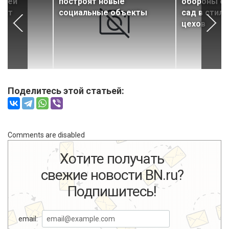
елей
построят новые
обороны от
онт
социальные объекты
сад в стил
цехов
Поделитесь этой статьей:
Comments are disabled
Хотите получать
свежие новости BN.ru?
Подпишитесь!
email: