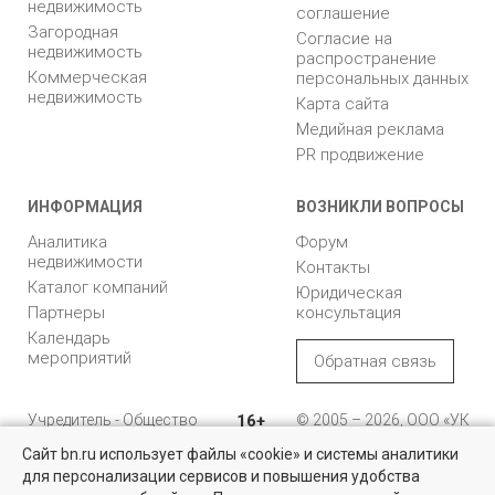
недвижимость
соглашение
Загородная
Согласие на
недвижимость
распространение
Коммерческая
персональных данных
недвижимость
Карта сайта
Медийная реклама
PR продвижение
ИНФОРМАЦИЯ
ВОЗНИКЛИ ВОПРОСЫ
Аналитика
Форум
недвижимости
Контакты
Каталог компаний
Юридическая
Партнеры
консультация
Календарь
мероприятий
Обратная связь
Учредитель - Общество
16+
© 2005 – 2026, ООО «УК
с ограниченной
«БН»
Сайт bn.ru использует файлы «cookie» и системы аналитики
ответственностью
"Управляющая
196105, Санкт-
для персонализации сервисов и повышения удобства
компания "Бюллетень
Петербург, пр. Юрия