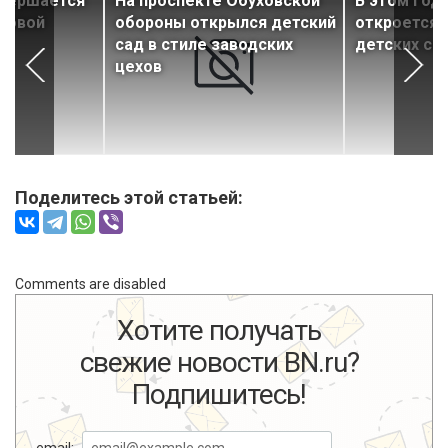
авершается
На проспекте Обуховской
В этом год
 новой
обороны открылся детский
откроется 
сад в стиле заводских
детских са
цехов
Поделитесь этой статьей:
Comments are disabled
Хотите получать
свежие новости BN.ru?
Подпишитесь!
email: