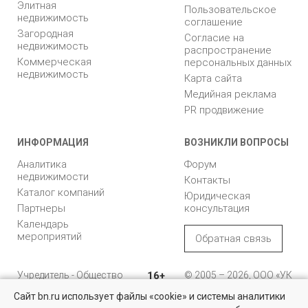
Элитная
Пользовательское
недвижимость
соглашение
Загородная
Согласие на
недвижимость
распространение
Коммерческая
персональных данных
недвижимость
Карта сайта
Медийная реклама
PR продвижение
ИНФОРМАЦИЯ
ВОЗНИКЛИ ВОПРОСЫ
Аналитика
Форум
недвижимости
Контакты
Каталог компаний
Юридическая
Партнеры
консультация
Календарь
мероприятий
Обратная связь
Учредитель - Общество
16+
© 2005 – 2026, ООО «УК
с ограниченной
«БН»
Сайт bn.ru использует файлы «cookie» и системы аналитики
ответственностью
"Управляющая
196105, Санкт-