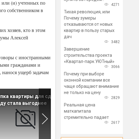
 или (и) учтенных по
4271
ого собственником в
Тихая революция, или
Почему зумеры
отказываются от новых
их хозяев, кто в этом
квартир в пользу старых
дач
сдумы Алексей
3482
Завершение
строительства проекта
оговоры с иностранными
«Квартал-парк УЮТный»
ными гражданами и
3066
 нанося ущерб задачам
Почему при выборе
оконной компании все
чаще обращают внимание
не только на цену
пка квартиры для сдачи в
Аналитики оценили
2829
ду стала выгоднее
доходность от покупки
Реальная цена
квартиры для сдачи в аренд
маткапитала
стремительно падает
2617