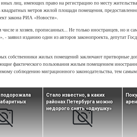
) иных лиц, имеющих право на регистрацию по месту жительства
ть квадратных метров жилой площади помещения, предоставленн
ект закона РИА «Новости».
исле и хозяев, прописанных... Не только иностранцев, но и сам
», - заявил изданию один из авторов законопроекта, депутат Го
торых собственники жилых помещений заключают притворные д
дающие фактического пользования жилым помещением иностран
нимому соблюдению миграционного законодательства, тем самым,
е подорожала
Стало известно, в каких
Поку
габаритных
районах Петербурга можно
арен
недорого снять «однушку»