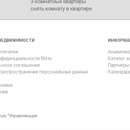
3-комнатные квартиры
снять комнату в квартире
НЕДВИЖИМОСТИ
ИНФОРМА
епечатки
Аналитик
нфиденциальности BN.ru
Каталог 
ьское соглашение
Партнеры
 распространение персональных данных
Календар
клама
ение
стью "Управляющая