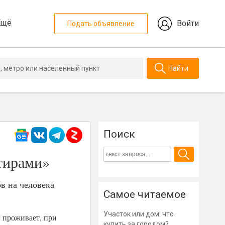
Ещё
Войти
Подать объявление
Найти
Поиск
ртирами»
в на человека
Самое читаемое
Участок или дом: что
 проживает, при
купить за городом?