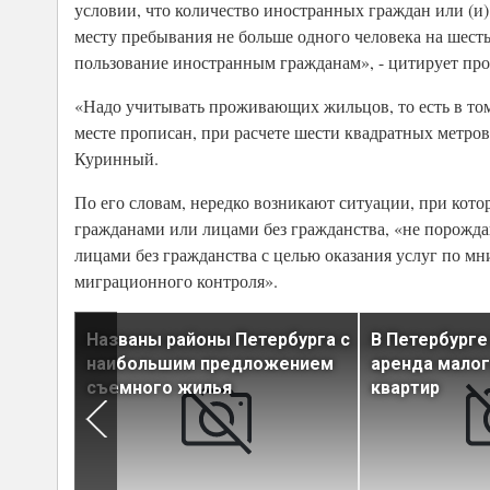
условии, что количество иностранных граждан или (и
месту пребывания не больше одного человека на шес
пользование иностранным гражданам», - цитирует про
«Надо учитывать проживающих жильцов, то есть в том ч
месте прописан, при расчете шести квадратных метров
Куринный.
По его словам, нередко возникают ситуации, при ко
гражданами или лицами без гражданства, «не порож
лицами без гражданства с целью оказания услуг по м
миграционного контроля».
Названы районы Петербурга с
В Петербург
и
наибольшим предложением
аренда мало
 аренду
съемного жилья
квартир