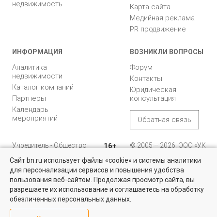
недвижимость
Карта сайта
Медийная реклама
PR продвижение
ИНФОРМАЦИЯ
ВОЗНИКЛИ ВОПРОСЫ
Аналитика
Форум
недвижимости
Контакты
Каталог компаний
Юридическая
Партнеры
консультация
Календарь
мероприятий
Обратная связь
Учредитель - Общество
16+
© 2005 – 2026, ООО «УК
с ограниченной
«БН»
Сайт bn.ru использует файлы «cookie» и системы аналитики
ответственностью
"Управляющая
196105, Санкт-
для персонализации сервисов и повышения удобства
Квартиры на вторичном рынке
компания "Бюллетень
Петербург, пр. Юрия
пользования веб-сайтом. Продолжая просмотр сайта, вы
недвижимости"
Гагарина, 1
Более 10 тысяч квартир в Санкт-Петербурге и области от
разрешаете их использование и соглашаетесь на обработку
собственников и агентств недвижимости
обезличенных персональных данных.
8 (812) 331-93-56
Посмотреть