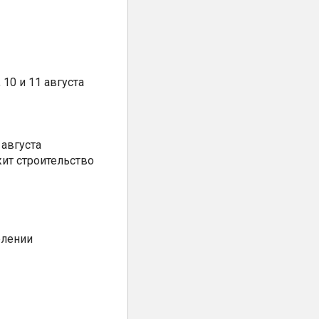
10 и 11 августа
августа
ит строительство
елении