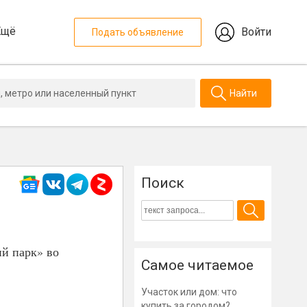
Ещё
Войти
Подать объявление
Найти
Поиск
ий парк» во
Самое читаемое
Участок или дом: что
купить за городом?