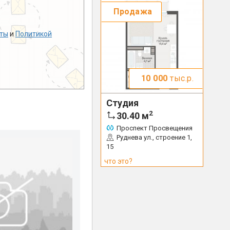
Продажа
ты
и
Политикой
10 000
тыс.р.
Студия
2
30.40
м
Проспект Просвещения
Руднева ул., строение 1,
15
что это?