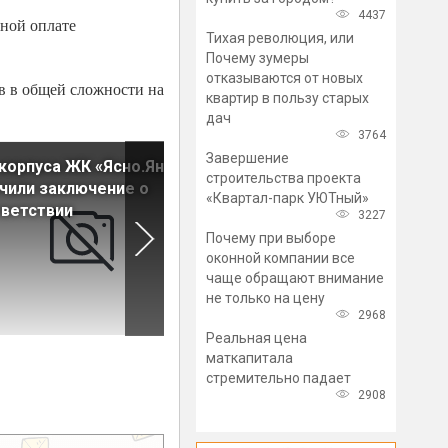
4437
лной оплате
Тихая революция, или
Почему зумеры
отказываются от новых
в в общей сложности на
квартир в пользу старых
дач
3764
Завершение
корпуса ЖК «Ясно.Янино»
В топ-10 новостроек
строительства проекта
чили заключение о
Петербурга вошел проект
«Квартал-парк УЮТный»
ветствии
«Юнтолово»
3227
Почему при выборе
оконной компании все
чаще обращают внимание
не только на цену
2968
Реальная цена
маткапитала
стремительно падает
2908