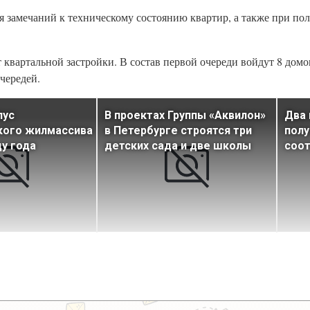
я замечаний к техническому состоянию квартир, а также при по
вартальной застройки. В состав первой очереди войдут 8 домо
чередей.
пус
В проектах Группы «Аквилон»
Два 
кого жилмассива
в Петербурге строятся три
полу
цу года
детских сада и две школы
соот