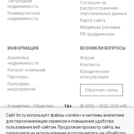
Загородная
Согласие на
недвижимость
распространение
Коммерческая
персональных данных
недвижимость
Карта сайта
Медийная реклама
PR продвижение
ИНФОРМАЦИЯ
ВОЗНИКЛИ ВОПРОСЫ
Аналитика
Форум
недвижимости
Контакты
Каталог компаний
Юридическая
Партнеры
консультация
Календарь
мероприятий
Обратная связь
Учредитель - Общество
16+
© 2005 – 2026, ООО «УК
с ограниченной
«БН»
Сайт bn.ru использует файлы «cookie» и системы аналитики
ответственностью
"Управляющая
196105, Санкт-
для персонализации сервисов и повышения удобства
Дома, дачи и участки
компания "Бюллетень
Петербург, пр. Юрия
пользования веб-сайтом. Продолжая просмотр сайта, вы
недвижимости"
Гагарина, 1
У нас более 6 тысяч предложений загородной недвижимости от
разрешаете их использование и соглашаетесь на обработку