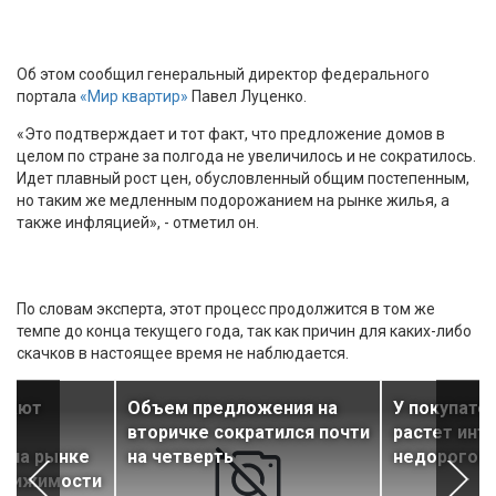
Об этом сообщил генеральный директор федерального
портала
«Мир квартир»
Павел Луценко.
«Это подтверждает и тот факт, что предложение домов в
целом по стране за полгода не увеличилось и не сократилось.
Идет плавный рост цен, обусловленный общим постепенным,
но таким же медленным подорожанием на рынке жилья, а
также инфляцией», - отметил он.
По словам эксперта, этот процесс продолжится в том же
темпе до конца текущего года, так как причин для каких-либо
скачков в настоящее время не наблюдается.
чают
Объем предложения на
У покупате
вторичке сократился почти
растет инте
 на рынке
на четверть
недорогом
движимости