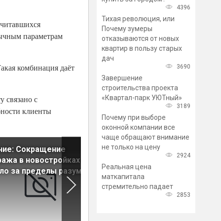
4396
Тихая революция, или
считавшихся
Почему зумеры
вычным параметрам
отказываются от новых
квартир в пользу старых
дач
Такая комбинация даёт
3690
Завершение
строительства проекта
«Квартал-парк УЮТный»
у связано с
3189
бности клиенты
Почему при выборе
оконной компании все
чаще обращают внимание
не только на цену
ние: Сокращение
Для увеличения запуска но
2924
ажа в новостройках
жилищных проектов
Реальная цена
о за пределы разумного
необходимы меры поддерж
маткапитала
стремительно падает
2853