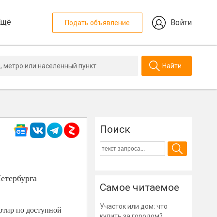
Ещё
Войти
Подать объявление
Найти
Поиск
етербурга
Самое читаемое
Участок или дом: что
ртир по доступной
купить за городом?