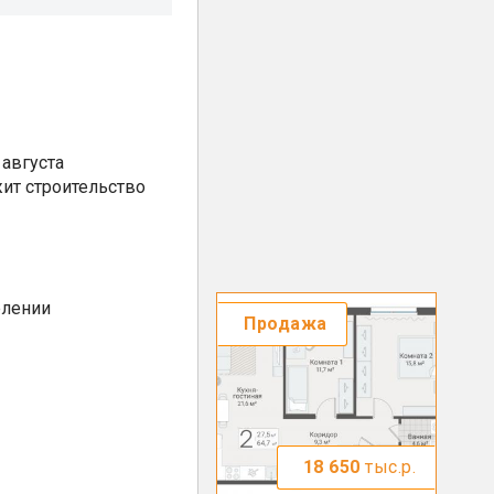
августа
ит строительство
елении
Продажа
18 650
тыс.р.