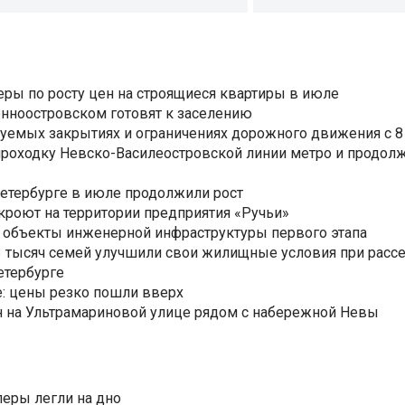
еры по росту цен на строящиеся квартиры в июле
нноостровском готовят к заселению
уемых закрытиях и ограничениях дорожного движения с 8 
роходку Невско-Василеостровской линии метро и продолж
Петербурге в июле продолжили рост
ткроют на территории предприятия «Ручьи»
 объекты инженерной инфраструктуры первого этапа
3,3 тысяч семей улучшили свои жилищные условия при расс
етербурге
: цены резко пошли вверх
н на Ультрамариновой улице рядом с набережной Невы
еры легли на дно