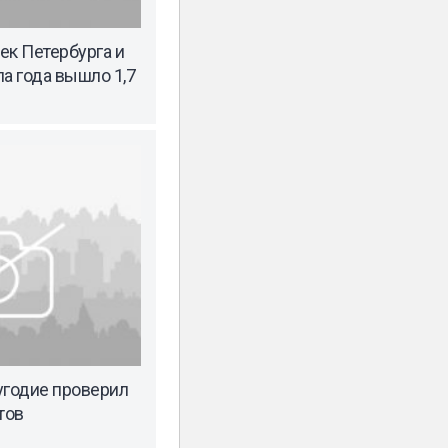
ек Петербурга и
а года вышло 1,7
угодие проверил
тов