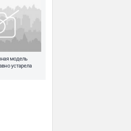
нная модель
авно устарела