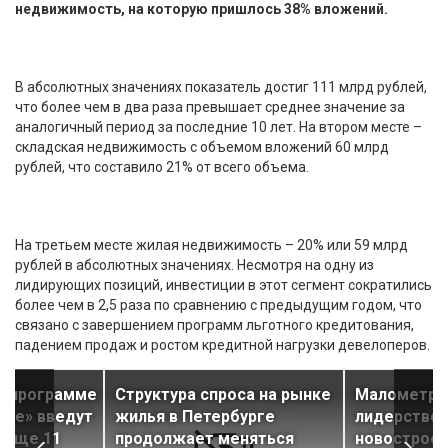
недвижимость, на которую пришлось 38% вложений.
В абсолютных значениях показатель достиг 111 млрд рублей,
что более чем в два раза превышает среднее значение за
аналогичный период за последние 10 лет. На втором месте –
складская недвижимость с объемом вложений 60 млрд
рублей, что составило 21% от всего объема.
На третьем месте жилая недвижимость – 20% или 59 млрд
рублей в абсолютных значениях. Несмотря на одну из
лидирующих позиций, инвестиции в этот сегмент сократились
более чем в 2,5 раза по сравнению с предыдущим годом, что
связано с завершением программ льготного кредитования,
падением продаж и ростом кредитной нагрузки девелоперов.
о программе
Структура спроса на рынке
Малометра
лье» введут
жилья в Петербурге
лидерство 
 еще 11
продолжает меняться
новостроек