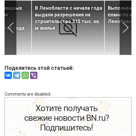
жилищных
В Ленобласти с начала года
Выполнени
вом
выдали разрешения на
плана по вв
строительство 315 тыс. кв.
Ленобласти
а три года
м жилья
Поделитесь этой статьей:
Comments are disabled
Хотите получать
свежие новости BN.ru?
Подпишитесь!