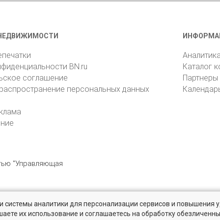
НЕДВИЖИМОСТИ
ИНФОРМА
епечатки
Аналитик
нфиденциальности BN.ru
Каталог 
ьское соглашение
Партнеры
 распространение персональных данных
Календар
клама
ение
стью "Управляющая
» и системы аналитики для персонализации сервисов и повышения 
6105, Санкт-Петербург, пр. Юрия Гагарина, 1
reklama@bn.ru
шаете их использование и соглашаетесь на обработку обезличенн