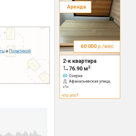
Аренда
60 000
р./мес.
ты
и
Политикой
2-к квартира
2
76.90
м
Озерки
Афанасьевская улица,
«1»
что это?