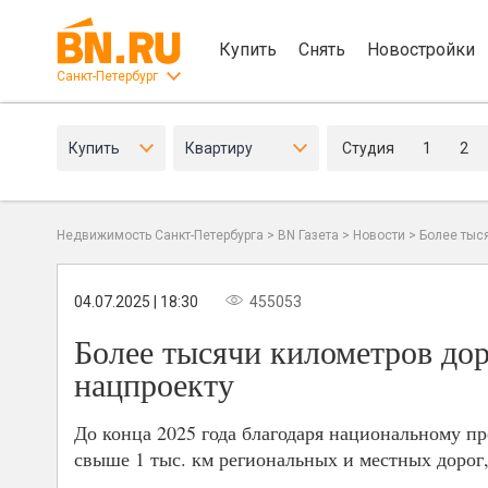
Купить
Снять
Новостройки
Санкт-Петербург
Купить
Квартиру
Студия
1
2
Недвижимость Санкт-Петербурга
>
BN Газета
>
Новости
>
Более тыся
04.07.2025 | 18:30
455053
Более тысячи километров дор
нацпроекту
До конца 2025 года благодаря национальному п
свыше 1 тыс. км региональных и местных дорог