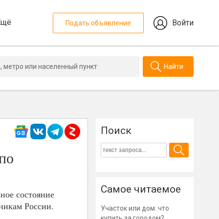
Ещё
Войти
Подать объявление
Найти
Поиск
 по
Самое читаемое
вное состояние
никам России.
Участок или дом: что
купить за городом?