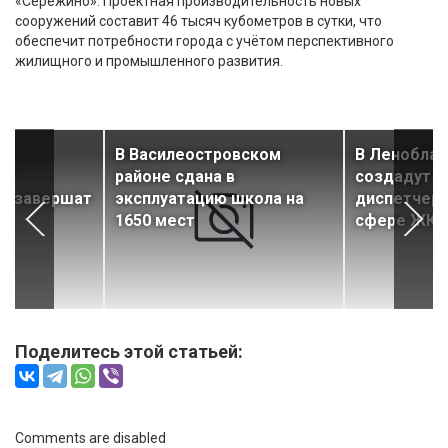
«Сережино». Проектная производительность новых
сооружений составит 46 тысяч кубометров в сутки, что
обеспечит потребности города с учётом перспективного
жилищного и промышленного развития.
В Василеостровском
В Леноблас
ли
районе сдана в
создадут 
» завершат
эксплуатацию школа на
диспетчерс
1650 мест
сфере ЖКХ
Поделитесь этой статьей:
Comments are disabled