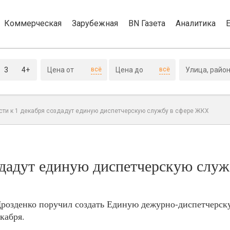
Коммерческая
Зарубежная
BN Газета
Аналитика
3
4+
всё
всё
сти к 1 декабря создадут единую диспетчерскую службу в сфере ЖКХ
здадут единую диспетчерскую служ
Дрозденко поручил создать Единую дежурно-диспетчерск
кабря.