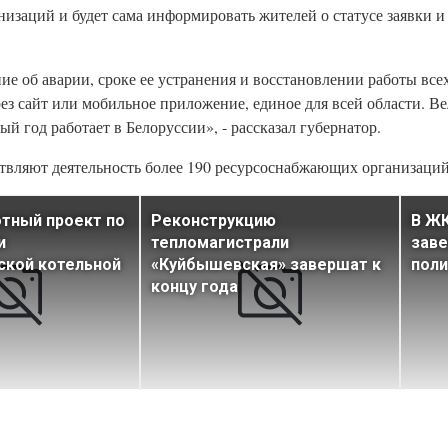
изаций и будет сама информировать жителей о статусе заявки и
е об аварии, сроке ее устранения и восстановлении работы вс
з сайт или мобильное приложение, единое для всей области. Ве
ый год работает в Белоруссии», - рассказал губернатор.
твляют деятельность более 190 ресурсоснабжающих организаций
тный проект по
Реконструкцию
В Ж
и
тепломагистрали
заве
ской котельной
«Куйбышевская» завершат к
поли
концу года