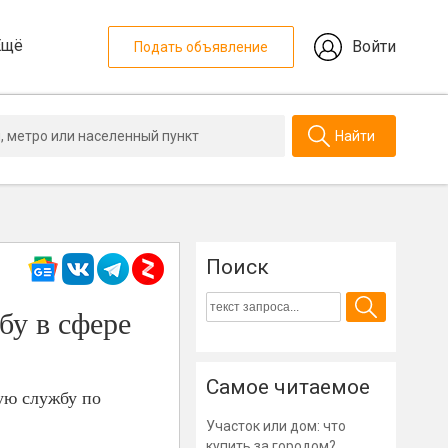
Ещё
Войти
Подать объявление
Найти
Поиск
бу в сфере
Самое читаемое
ую службу по
Участок или дом: что
купить за городом?