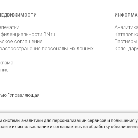
НЕДВИЖИМОСТИ
ИНФОРМА
епечатки
Аналитик
нфиденциальности BN.ru
Каталог 
ьское соглашение
Партнеры
 распространение персональных данных
Календар
клама
ение
стью "Управляющая
» и системы аналитики для персонализации сервисов и повышения 
6105, Санкт-Петербург, пр. Юрия Гагарина, 1
reklama@bn.ru
шаете их использование и соглашаетесь на обработку обезличенн