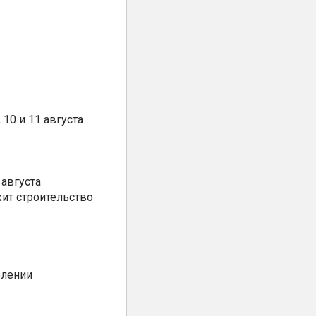
10 и 11 августа
августа
ит строительство
елении