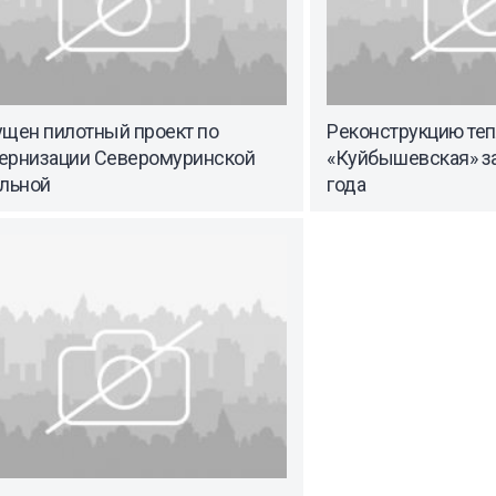
ущен пилотный проект по
Реконструкцию те
ернизации Северомуринской
«Куйбышевская» за
ельной
года