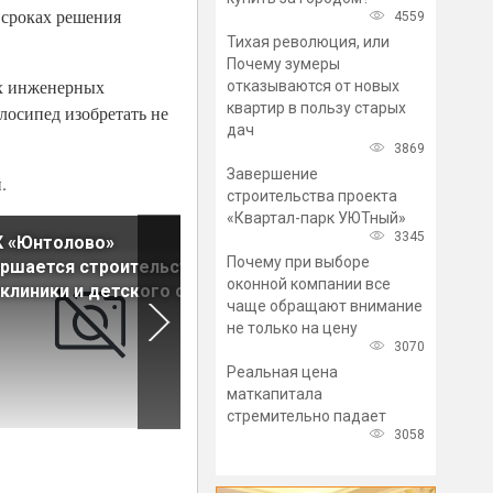
 сроках решения
4559
Тихая революция, или
Почему зумеры
ех инженерных
отказываются от новых
квартир в пользу старых
лосипед изобретать не
дач
3869
Завершение
.
строительства проекта
«Квартал-парк УЮТный»
3345
К «Юнтолово»
В Тихвине построят школу н
Почему при выборе
ршается строительство
600 мест
оконной компании все
клиники и детского сада
чаще обращают внимание
не только на цену
3070
Реальная цена
маткапитала
стремительно падает
3058