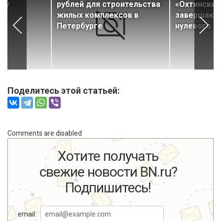
ему
рублей для строительства
«Охтинские
жилых комплексов в
завершают
Петербурге
нулевого ц
Поделитесь этой статьей:
Comments are disabled
Хотите получать
свежие новости BN.ru?
Подпишитесь!
email: