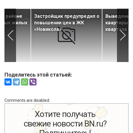
ом районе
Застройщик предупредил о
Выведены 
новых жилых
повышении цен в ЖК
квартиры в
«Новикола»
квартала P
Поделитесь этой статьей:
Comments are disabled
Хотите получать
свежие новости BN.ru?