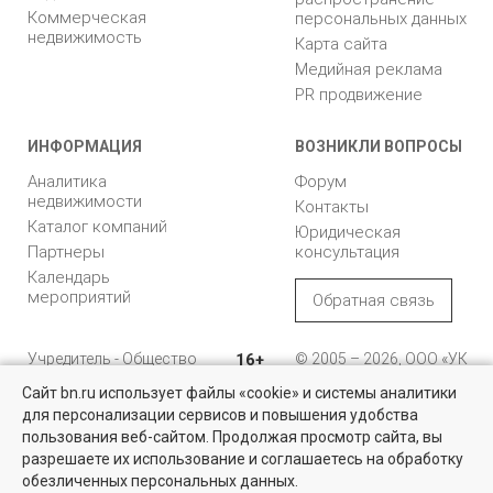
Коммерческая
персональных данных
недвижимость
Карта сайта
Медийная реклама
PR продвижение
ИНФОРМАЦИЯ
ВОЗНИКЛИ ВОПРОСЫ
Аналитика
Форум
недвижимости
Контакты
Каталог компаний
Юридическая
Партнеры
консультация
Календарь
мероприятий
Обратная связь
Учредитель - Общество
16+
© 2005 – 2026, ООО «УК
с ограниченной
«БН»
Сайт bn.ru использует файлы «cookie» и системы аналитики
ответственностью
"Управляющая
196105, Санкт-
для персонализации сервисов и повышения удобства
Квартиры на вторичном рынке
компания "Бюллетень
Петербург, пр. Юрия
пользования веб-сайтом. Продолжая просмотр сайта, вы
недвижимости"
Гагарина, 1
Более 10 тысяч квартир в Санкт-Петербурге и области от
разрешаете их использование и соглашаетесь на обработку
собственников и агентств недвижимости
обезличенных персональных данных.
8 (812) 331-93-56