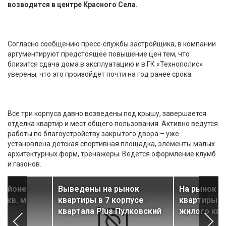
возводится в центре Красного Села.
Согласно сообщению пресс-службы застройщика, в компании
аргументируют предстоящее повышение цен тем, что
близится сдача дома в эксплуатацию и в ГК «Технополис»
уверены, что это произойдет почти на год ранее срока.
Все три корпуса давно возведены под крышу, завершается
отделка квартир и мест общего пользования. Активно ведутся
работы по благоустройству закрытого двора – уже
установлена детская спортивная площадка, элементы малых
архитектурных форм, тренажеры. Ведется оформление клумб
и газонов.
районе
Выведены на рынок
На рынок 
. кв. м
квартиры в 7 корпусе
квартиры в
квартала Plus Пулковский
жилого ква