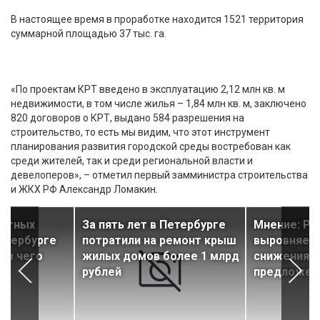
В настоящее время в проработке находится 1521 территория
суммарной площадью 37 тыс. га.
«По проектам КРТ введено в эксплуатацию 2,12 млн кв. м
недвижимости, в том числе жилья – 1,84 млн кв. м, заключено
820 договоров о КРТ, выдано 584 разрешения на
строительство, то есть мы видим, что этот инструмент
планирования развития городской среды востребован как
среди жителей, так и среди региональной власти и
девелоперов», – отметил первый замминистра строительства
и ЖКХ РФ Александр Ломакин.
литных
За пять лет в Петербурге
Мнение: Ры
етербурге
потратили на ремонт крыш
выровняетс
 из чего
жилых домов более 1 млрд
снижения 
рублей
предложен