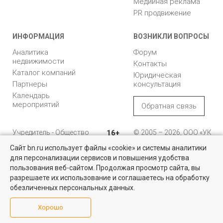
Медийная реклама
PR продвижение
ИНФОРМАЦИЯ
ВОЗНИКЛИ ВОПРОСЫ
Аналитика
Форум
недвижимости
Контакты
Каталог компаний
Юридическая
Партнеры
консультация
Календарь
мероприятий
Обратная связь
Учредитель - Общество
16+
© 2005 – 2026, ООО «УК
с ограниченной
«БН»
Сайт bn.ru использует файлы «cookie» и системы аналитики
ответственностью
"Управляющая
196105, Санкт-
для персонализации сервисов и повышения удобства
Квартиры на вторичном рынке
компания "Бюллетень
Петербург, пр. Юрия
пользования веб-сайтом. Продолжая просмотр сайта, вы
недвижимости"
Гагарина, 1
Более 10 тысяч квартир в Санкт-Петербурге и области от
разрешаете их использование и соглашаетесь на обработку
собственников и агентств недвижимости
обезличенных персональных данных.
8 (812) 331-93-56
Посмотреть
Хорошо
reklama@bn.ru