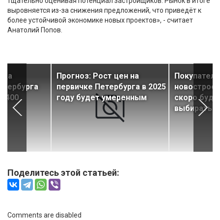
тщательно оценивая потенциал застройщиков. Рынок в итоге
выровняется из-за снижения предложений, что приведёт к
более устойчивой экономике новых проектов», - считает
Анатолий Попов.
ода
Прогноз: Рост цен на
Покупателя
етербурга
первичке Петербурга в 2025
новостроек
е 400
году будет умеренным
скоро будет
выбирать
Поделитесь этой статьей:
Comments are disabled