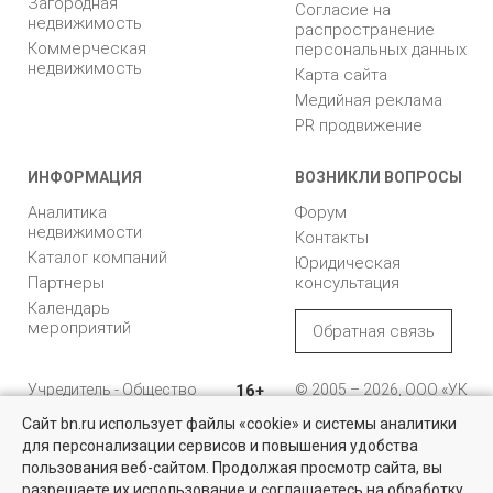
Загородная
Согласие на
недвижимость
распространение
Коммерческая
персональных данных
недвижимость
Карта сайта
Медийная реклама
PR продвижение
ИНФОРМАЦИЯ
ВОЗНИКЛИ ВОПРОСЫ
Аналитика
Форум
недвижимости
Контакты
Каталог компаний
Юридическая
Партнеры
консультация
Календарь
мероприятий
Обратная связь
Учредитель - Общество
16+
© 2005 – 2026, ООО «УК
с ограниченной
«БН»
Сайт bn.ru использует файлы «cookie» и системы аналитики
ответственностью
"Управляющая
196105, Санкт-
для персонализации сервисов и повышения удобства
Найти квартиру - это просто!
компания "Бюллетень
Петербург, пр. Юрия
пользования веб-сайтом. Продолжая просмотр сайта, вы
недвижимости"
Гагарина, 1
Выбирайте среди 14 тысяч проверенных вариантов на вторичом
разрешаете их использование и соглашаетесь на обработку