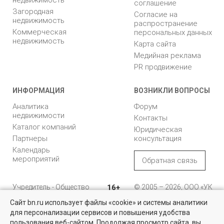
соглашение
Загородная
Согласие на
недвижимость
распространение
Коммерческая
персональных данных
недвижимость
Карта сайта
Медийная реклама
PR продвижение
ИНФОРМАЦИЯ
ВОЗНИКЛИ ВОПРОСЫ
Аналитика
Форум
недвижимости
Контакты
Каталог компаний
Юридическая
Партнеры
консультация
Календарь
мероприятий
Обратная связь
Учредитель - Общество
16+
© 2005 – 2026, ООО «УК
с ограниченной
«БН»
Сайт bn.ru использует файлы «cookie» и системы аналитики
ответственностью
"Управляющая
196105, Санкт-
для персонализации сервисов и повышения удобства
Найти квартиру - это просто!
компания "Бюллетень
Петербург, пр. Юрия
пользования веб-сайтом. Продолжая просмотр сайта, вы