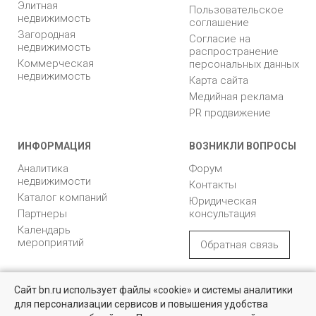
Элитная
Пользовательское
недвижимость
соглашение
Загородная
Согласие на
недвижимость
распространение
Коммерческая
персональных данных
недвижимость
Карта сайта
Медийная реклама
PR продвижение
ИНФОРМАЦИЯ
ВОЗНИКЛИ ВОПРОСЫ
Аналитика
Форум
недвижимости
Контакты
Каталог компаний
Юридическая
Партнеры
консультация
Календарь
мероприятий
Обратная связь
Учредитель - Общество
16+
© 2005 – 2026, ООО «УК
Сайт bn.ru использует файлы «cookie» и системы аналитики
с ограниченной
«БН»
для персонализации сервисов и повышения удобства
ответственностью
"Управляющая
196105, Санкт-