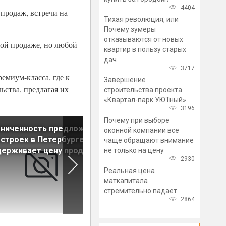
4404
 продаж, встречи на
Тихая революция, или
Почему зумеры
отказываются от новых
той продаже, но любой
квартир в пользу старых
дач
3717
емиум-класса, где к
Завершение
ьства, предлагая их
строительства проекта
«Квартал-парк УЮТный»
3196
Почему при выборе
аниченность предложения
Риэлтор рассказала, какие
оконной компании все
строек в Петербурге
квартиры продаются быстр
чаще обращают внимание
держивает цену продаж
не только на цену
2930
Реальная цена
маткапитала
стремительно падает
2864