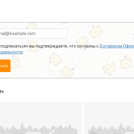
подписаться» вы подтверждаете, что согласны с
Договором Офер
циальности
.
ться
е»