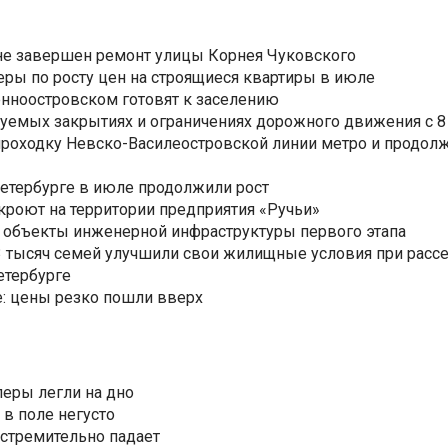
не завершен ремонт улицы Корнея Чуковского
еры по росту цен на строящиеся квартиры в июле
нноостровском готовят к заселению
уемых закрытиях и ограничениях дорожного движения с 8 
роходку Невско-Василеостровской линии метро и продолж
Петербурге в июле продолжили рост
ткроют на территории предприятия «Ручьи»
 объекты инженерной инфраструктуры первого этапа
3,3 тысяч семей улучшили свои жилищные условия при расс
етербурге
: цены резко пошли вверх
еры легли на дно
 в поле негусто
 стремительно падает