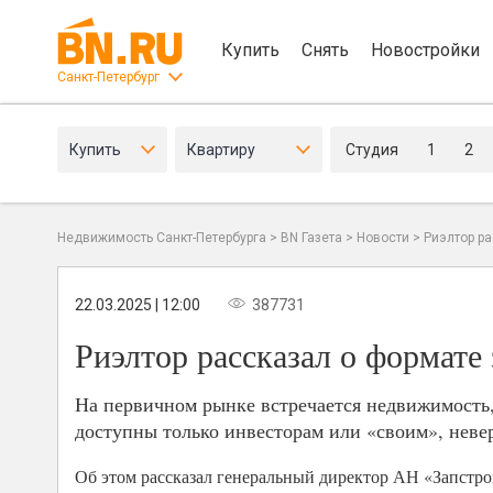
Купить
Снять
Новостройки
Санкт-Петербург
Купить
Квартиру
Студия
1
2
Недвижимость Санкт-Петербурга
>
BN Газета
>
Новости
>
Риэлтор р
22.03.2025 | 12:00
387731
Риэлтор рассказал о формате
На первичном рынке встречается недвижимость, 
доступны только инвесторам или «своим», неве
Об этом рассказал генеральный директор АН «Запстр