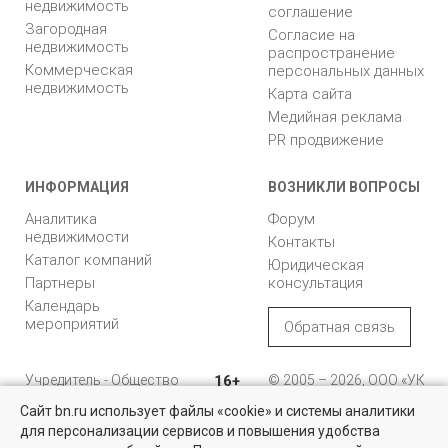
недвижимость
соглашение
Загородная
Согласие на
недвижимость
распространение
Коммерческая
персональных данных
недвижимость
Карта сайта
Медийная реклама
PR продвижение
ИНФОРМАЦИЯ
ВОЗНИКЛИ ВОПРОСЫ
Аналитика
Форум
недвижимости
Контакты
Каталог компаний
Юридическая
Партнеры
консультация
Календарь
мероприятий
Обратная связь
Учредитель - Общество
16+
© 2005 – 2026, ООО «УК
с ограниченной
«БН»
Сайт bn.ru использует файлы «cookie» и системы аналитики
ответственностью
"Управляющая
196105, Санкт-
для персонализации сервисов и повышения удобства
Квартиры на вторичном рынке
компания "Бюллетень
Петербург, пр. Юрия