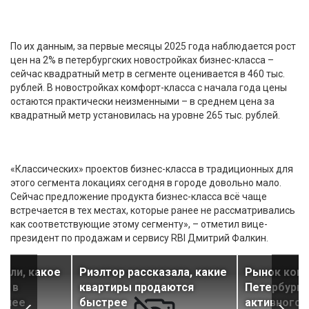
По их данным, за первые месяцы 2025 года наблюдается рост
цен на 2% в петербургских новостройках бизнес-класса –
сейчас квадратный метр в сегменте оценивается в 460 тыс.
рублей. В новостройках комфорт-класса с начала года цены
остаются практически неизменными – в среднем цена за
квадратный метр установилась на уровне 265 тыс. рублей.
«Классических» проектов бизнес-класса в традиционных для
этого сегмента локациях сегодня в городе довольно мало.
Сейчас предложение продукта бизнес-класса всё чаще
встречается в тех местах, которые ранее не рассматривались
как соответствующие этому сегменту», – отметил вице-
президент по продажам и сервису RBI Дмитрий Фалкин.
или, какое
Риэлтор рассказала, какие
Рынок ково
ье в
квартиры продаются
Петербурга
льнее
быстрее
активного 