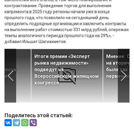
контрактование. Проведение торгов для выполнения
капремонта в 2025 году регионы начали уже в конце
прошлого года, что позволило на сегодняшний день
определить подрядные организации и заключить контракты
на выполнение работ стоимостью 331 млрд рублей, опережая
темпы аналогичного периода прошлого года на 29%», -
добавил Ильшат Шагиахметов.
Итоги премии «Эксперт
Мнение: Ст
о
рынка недвижимости»
на вторичн
гресса
подведут на
была так пе
ная
Всероссийском жилищном
первичном
конгрессе
Поделитесь этой статьей: