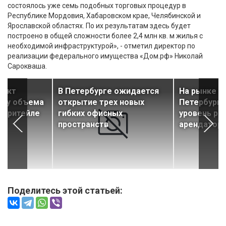
состоялось уже семь подобных торговых процедур в
Республике Мордовия, Хабаровском крае, Челябинской и
Ярославской областях. По их результатам здесь будет
построено в общей сложности более 2,4 млн кв. м жилья с
необходимой инфраструктурой», - отметил директор по
реализации федерального имущества «Дом.рф» Николай
Сарокваша.
пект
В Петербурге ожидается
На рынке с
сту объема
открытие трех новых
Петербурга
ит-ритейле
гибких офисных
уровень ро
пространств
арендатор
Поделитесь этой статьей: