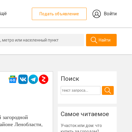
Ещё
Войти
Подать объявление
Найти
Поиск
Самое читаемое
й загородной
айоне Ленобласти,
Участок или дом: что
купить за городом?