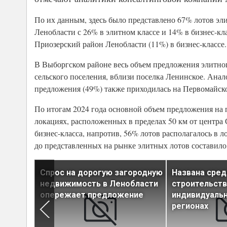
По их данным, здесь было представлено 67% лотов эли
Ленобласти с 26% в элитном классе и 14% в бизнес-кл
Приозерский район Ленобласти (11%) в бизнес-классе.
В Выборгском районе весь объем предложения элитног
сельского поселения, вблизи поселка Ленинское. Анал
предложения (49%) также приходилась на Первомайско
По итогам 2024 года основной объем предложения на 
локациях, расположенных в пределах 50 км от центра
бизнес-класса, напротив, 56% лотов располагалось в л
до представленных на рынке элитных лотов составило 4
Спрос на дорогую загородную
Названа сред
нского
недвижимость в Ленобласти
строительств
арте
опережает предложение
индивидуальн
регионах