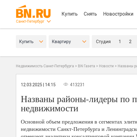
Купить
Снять
Новостройки
Санкт-Петербург
Купить
Квартиру
Студия
1
2
Недвижимость Санкт-Петербурга
>
BN Газета
>
Новости
>
Названы р
12.03.2025 | 14:15
413231
Названы районы-лидеры по п
недвижимости
Основной объем предложения в сегментах элитн
недвижимости Санкт-Петербурга и Ленинградско
отмечают аналитики консалтинговой компании 