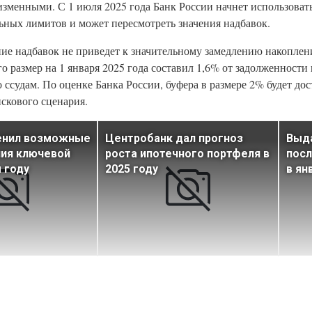
изменными. С 1 июля 2025 года Банк России начнет использоват
ьных лимитов и может пересмотреть значения надбавок.
ение надбавок не приведет к значительному замедлению накопле
о размер на 1 января 2025 года составил 1,6% от задолженност
 ссудам. По оценке Банка России, буфера в размере 2% будет до
скового сценария.
ценил возможные
Центробанк дал прогноз
Выда
ния ключевой
роста ипотечного портфеля в
посл
м году
2025 году
в ян