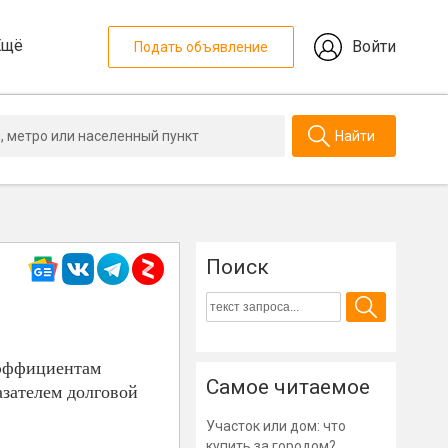
Ещё
Войти
Подать объявление
Найти
Поиск
оэффициентам
Самое читаемое
зателем долговой
Участок или дом: что
купить за городом?