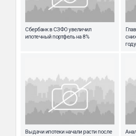
Сбербанк в СЗФО увеличил
Гла
ипотечный портфель на 8%
сни
году
Выдачи ипотеки начали расти после
Ана