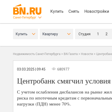
Купить
Снять
Новостройки
Санкт-Петербург
Купить
Квартиру
Студия
1
2
Недвижимость Санкт-Петербурга
>
BN Газета
>
Новости
>
Центробан
03.03.2025 | 09:45
680977
Центробанк смягчил условия
С учетом ослабления дисбалансов на рынке жил
риска по ипотечным кредитам с первоначальным
нагрузки (ПДН) менее 70%.