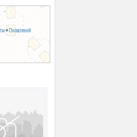
ты
и
Политикой