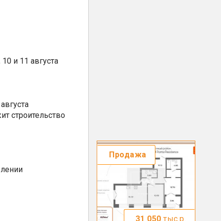
10 и 11 августа
августа
ит строительство
Продажа
елении
31 050
тыс.р.