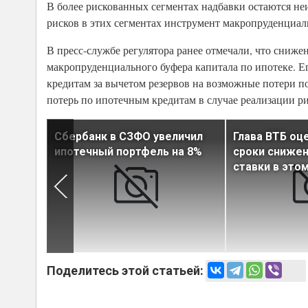
В более рискованных сегментах надбавки остаются не
рисков в этих сегментах инструмент макропруденциал
В пресс-службе регулятора ранее отмечали, что сниж
макропруденциального буфера капитала по ипотеке. Ег
кредитам за вычетом резервов на возможные потери по
потерь по ипотечным кредитам в случае реализации ри
Сбербанк в СЗФО увеличил
Глава ВТБ о
ейной
ипотечный портфель на 8%
сроки сниже
ставки в это
Поделитесь этой статьей: